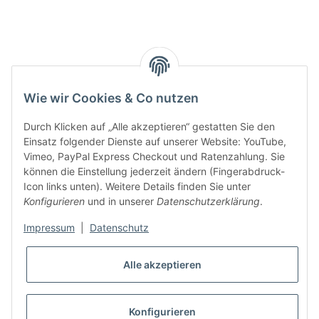
Smarty interpretieren:
Key:
Wie wir Cookies & Co nutzen
Durch Klicken auf „Alle akzeptieren“ gestatten Sie den
Einsatz folgender Dienste auf unserer Website: YouTube,
Vimeo, PayPal Express Checkout und Ratenzahlung. Sie
können die Einstellung jederzeit ändern (Fingerabdruck-
Gesetzliche Informationen
Icon links unten). Weitere Details finden Sie unter
Konfigurieren
und in unserer
Datenschutzerklärung
.
Impressum
|
Datenschutz
Alle akzeptieren
* Alle Preise inkl. gesetzlicher USt., zzgl.
Versand
VERTRAG WIDERRUFEN
Konfigurieren