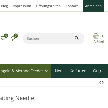
Blog
Impressum
Öffnungszeiten
Kontakt
Anmelden
0
0
- 0
Artikel
angeln & Method Feeder
Neu
Koifutter
Gutsche
aiting Needle