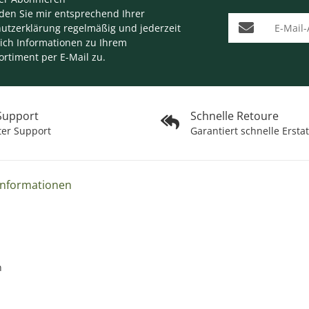
nden Sie mir entsprechend Ihrer
E-Mail-Adresse
utzerklärung
regelmäßig und jederzeit
lich Informationen zu Ihrem
ortiment per E-Mail zu.
 Support
Schnelle Retoure
ter Support
Garantiert schnelle Ersta
Informationen
n