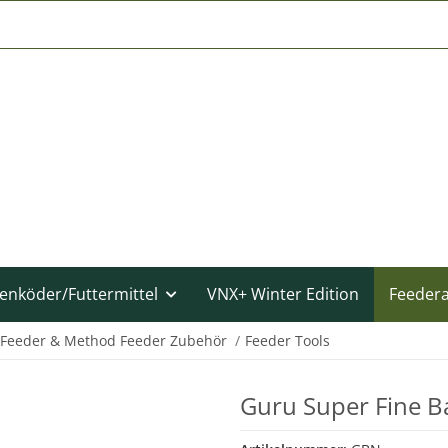
enköder/Futtermittel
VNX+ Winter Edition
Feeder
Feeder & Method Feeder Zubehör
Feeder Tools
Guru Super Fine B