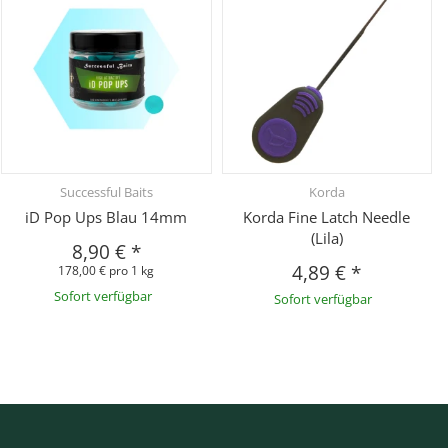
Successful Baits
Korda
iD Pop Ups Blau 14mm
Korda Fine Latch Needle
(Lila)
8,90 €
*
4,89 €
*
178,00 € pro 1 kg
Sofort verfügbar
Sofort verfügbar