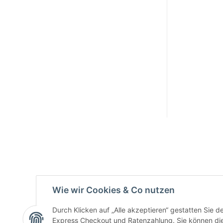
Active:
Smarty
interpreti
eren:
Key:
Wie wir Cookies & Co nutzen
Durch Klicken auf „Alle akzeptieren“ gestatten Sie 
Express Checkout und Ratenzahlung. Sie können die E