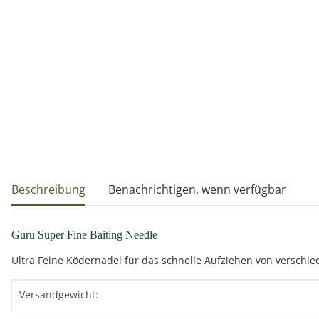
weitere Registerkarten anzeigen
Beschreibung
Benachrichtigen, wenn verfügbar
Guru Super Fine Baiting Needle
Ultra Feine Ködernadel für das schnelle Aufziehen von verschie
Produkteigenschaft
Wert
Versandgewicht: