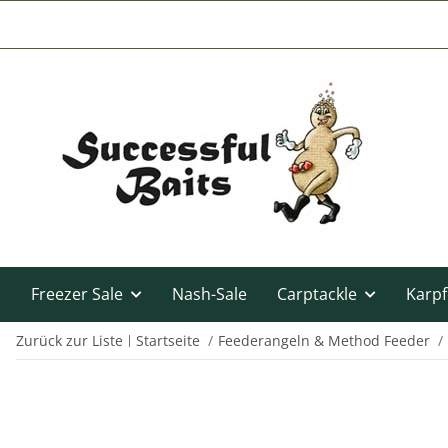
Freezer Sale
Nash-Sale
Carptackle
Karpf
Zurück zur Liste
Startseite
Feederangeln & Method Feeder