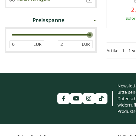
2
Sofor
Preisspanne
EUR
EUR
Artikel
1
-
1
v
Newslett
Bitte se
Datensch
widerruf
Produkts