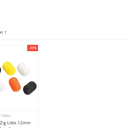
on
1
-30%
Taska
hnellkauf
 Zig Lites 12mm