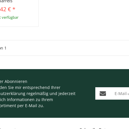
Barrels
,42 €
*
t verfügbar
on
1
er Abonnieren
nden Sie mir entsprechend Ihrer
E-Mail-Adresse
utzerklärung
regelmäßig und jederzeit
lich Informationen zu Ihrem
ortiment per E-Mail zu.