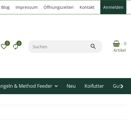
Blog
Impressum
Öffnungszeiten
Kontakt
Anmelden
0
0
- 0
Artikel
angeln & Method Feeder
Neu
Koifutter
Gutsche