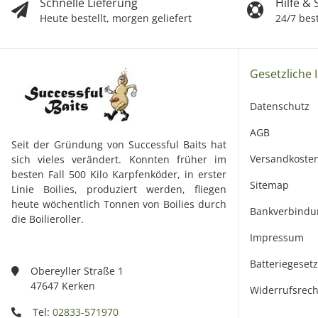
Schnelle Lieferung
Hilfe &
Heute bestellt, morgen geliefert
24/7 bes
Gesetzliche 
Datenschutz
AGB
Seit der Gründung von Successful Baits hat
Versandkoste
sich vieles verändert. Konnten früher im
besten Fall 500 Kilo Karpfenköder, in erster
Sitemap
Linie Boilies, produziert werden, fliegen
heute wöchentlich Tonnen von Boilies durch
Bankverbindu
die Boilieroller.
Impressum
Batteriegeset
Obereyller Straße 1
47647 Kerken
Widerrufsrech
Tel:
02833-571970