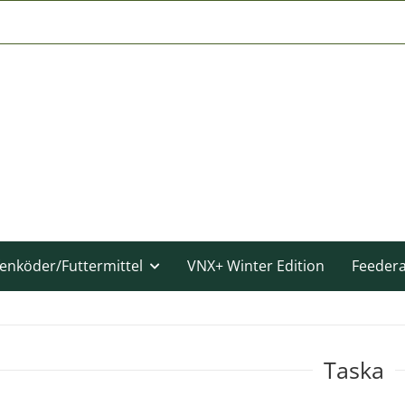
enköder/Futtermittel
VNX+ Winter Edition
Feeder
Taska