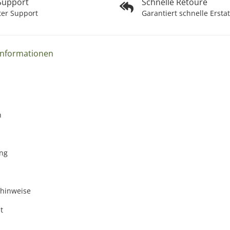
 Support
Schnelle Retoure
ter Support
Garantiert schnelle Ersta
Informationen
n
ng
zhinweise
t