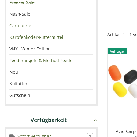
Freezer Sale
Nash-Sale
Carptackle
Artikel
1
-
1
v
Karpfenköder/Futtermittel
VNX+ Winter Edition
Auf Lager
Feederangeln & Method Feeder
Neu
Koifutter
Gutschein
Verfügbarkeit
Sc
Avid Carp
Sofort verfügbar
1