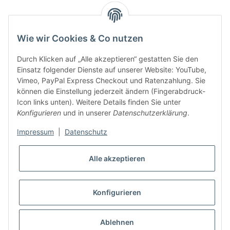
Smarty interpretieren:
Wie wir Cookies & Co nutzen
Key:
Durch Klicken auf „Alle akzeptieren“ gestatten Sie den
Einsatz folgender Dienste auf unserer Website: YouTube,
Vimeo, PayPal Express Checkout und Ratenzahlung. Sie
können die Einstellung jederzeit ändern (Fingerabdruck-
Icon links unten). Weitere Details finden Sie unter
Konfigurieren
und in unserer
Datenschutzerklärung
.
Gesetzliche Informationen
Impressum
|
Datenschutz
Alle akzeptieren
Konfigurieren
* Alle Preise inkl. gesetzlicher USt., zzgl.
Versand
VERTRAG WIDERRUFEN
Ablehnen