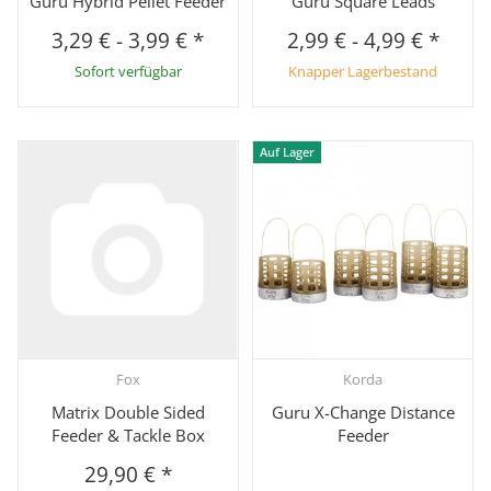
Guru Hybrid Pellet Feeder
Guru Square Leads
3,29 €
-
3,99 €
*
2,99 €
-
4,99 €
*
Sofort verfügbar
Knapper Lagerbestand
Auf Lager
Fox
Korda
Matrix Double Sided
Guru X-Change Distance
Feeder & Tackle Box
Feeder
29,90 €
*