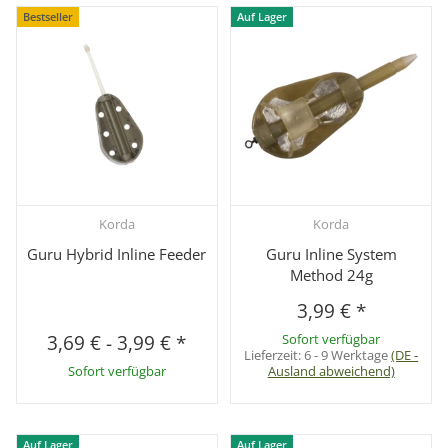
Bestseller
Auf Lager
Korda
Korda
Guru Hybrid Inline Feeder
Guru Inline System
Method 24g
3,99 €
*
3,69 €
-
3,99 €
*
Sofort verfügbar
Lieferzeit:
6 - 9 Werktage
(DE -
Sofort verfügbar
Ausland abweichend)
Auf Lager
Auf Lager