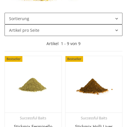
Sortierung
Artikel pro Seite
Artikel
1
-
9
von
9
Bestseller
Bestseller
Successful Baits
Successful Baits
Stickmix Ferminello
Stickmix Holli Liver