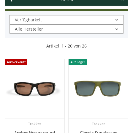
Verfügbarkeit
Alle Hersteller
Artikel
1
-
20
von
26
Ausverkauft
Auf Lager
Trakker
Trakker
Amber Wraparound
Classic Sunglasses