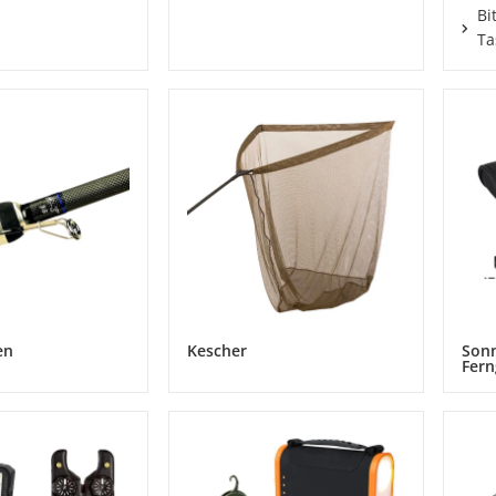
Bi
Ta
en
Kescher
Sonn
Fern