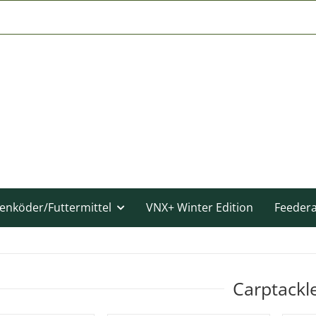
enköder/Futtermittel
VNX+ Winter Edition
Feeder
Carptackl