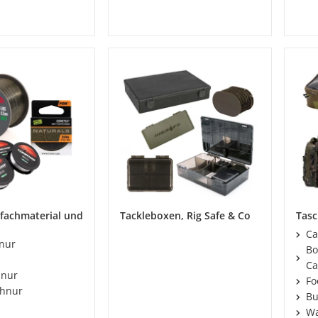
rfachmaterial und
Tackleboxen, Rig Safe & Co
Tas
Ca
nur
Bo
Ca
hnur
Fo
chnur
Bu
W