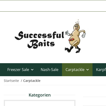
Freezer Sale
Nash-Sale
Carptackle
Karpf
Startseite
Carptackle
Kategorien