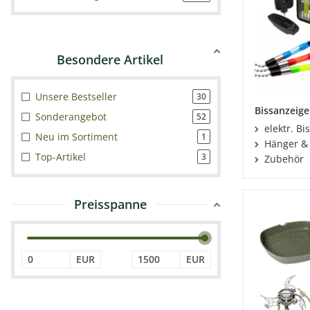
Unsere Bestseller
30
Bissanzeige
Sonderangebot
52
elektr. Bi
Neu im Sortiment
1
Hänger &
Top-Artikel
3
Zubehör
Preisspanne
EUR
EUR