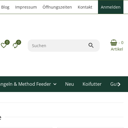
Blog
Impressum
Öffnungszeiten
Kontakt
Anmelden
0
0
- 0
Artikel
angeln & Method Feeder
Neu
Koifutter
Gutsche
e