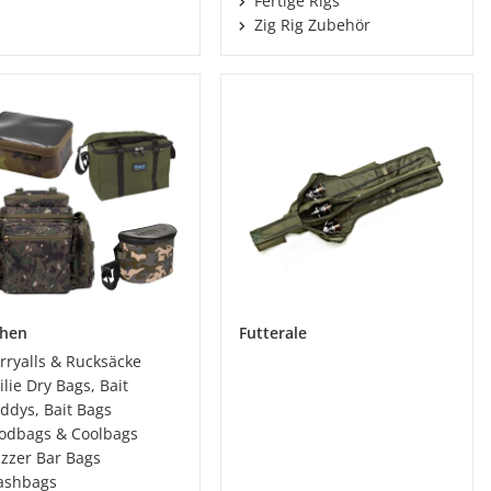
Fertige Rigs
Zig Rig Zubehör
chen
Futterale
rryalls & Rucksäcke
ilie Dry Bags, Bait
ddys, Bait Bags
odbags & Coolbags
zzer Bar Bags
ashbags