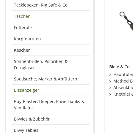
Tackleboxen, Rig Safe & Co
Taschen
Futterale
Karpfenruten
Kescher
Sonnenbrillen, Polbrillen &
Bleie & Co
Ferngläser
Hauptble
Spodsuche, Marker & Anfüttern
Method B
Absenkbl
Bissanzeiger
Knetblei 
Bug Blaster, Deeper, Powerbanks &
Ventilator
Bivvies & Zubehör
Bivvy Tables