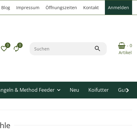
Blog
Impressum
Öffnungszeiten
Kontakt
Anmelden
0
0
- 0
Artikel
angeln & Method Feeder
Neu
Koifutter
Gutsche
hle