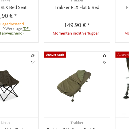
Trakker
Trakker
hnellkauf
Schnellkauf
 RLX Bed Seat
Trakker RLX Flat 6 Bed
F
,90 €
*
 Lagerbestand
149,90 €
*
 - 9 Werktage
(DE -
d abweichend)
Momentan nicht verfügbar
Mo
Ausverkauft
Ausver
Nash
Trakker
hnellkauf
Schnellkauf