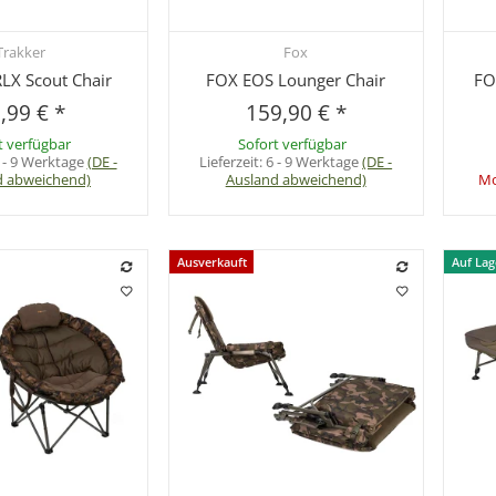
Trakker
Fox
hnellkauf
Schnellkauf
RLX Scout Chair
FOX EOS Lounger Chair
FO
,99 €
*
159,90 €
*
t verfügbar
Sofort verfügbar
 - 9 Werktage
(DE -
Lieferzeit:
6 - 9 Werktage
(DE -
d abweichend)
Ausland abweichend)
Mo
Ausverkauft
Auf Lag