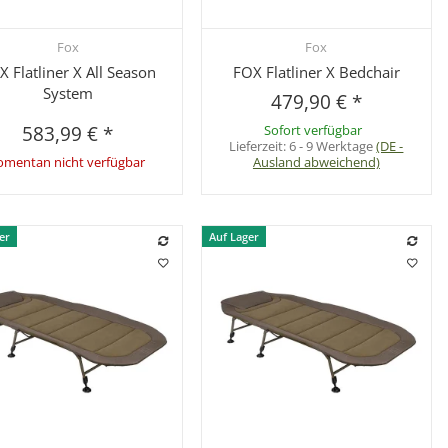
Fox
Fox
Schnellkauf
Schnellkauf
X Flatliner X All Season
FOX Flatliner X Bedchair
System
479,90 €
*
583,99 €
*
Sofort verfügbar
Lieferzeit:
6 - 9 Werktage
(DE -
mentan nicht verfügbar
Ausland abweichend)
er
Auf Lager