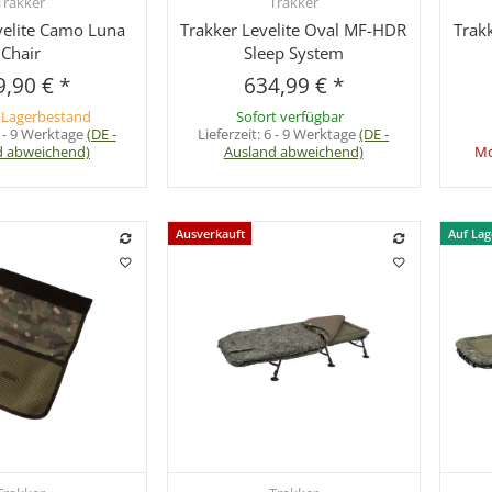
Trakker
Trakker
hnellkauf
Schnellkauf
velite Camo Luna
Trakker Levelite Oval MF-HDR
Trak
Chair
Sleep System
9,90 €
*
634,99 €
*
 Lagerbestand
Sofort verfügbar
 - 9 Werktage
(DE -
Lieferzeit:
6 - 9 Werktage
(DE -
d abweichend)
Ausland abweichend)
Mo
Ausverkauft
Auf Lag