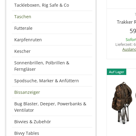
Tackleboxen, Rig Safe & Co
Sc
Taschen
Trakker 
Futterale
59
Karpfenruten
Sofor
Lieferzeit:
6
Auslan
Kescher
Sonnenbrillen, Polbrillen &
Ferngläser
Auf Lager
Spodsuche, Marker & Anfüttern
Bissanzeiger
Bug Blaster, Deeper, Powerbanks &
Ventilator
Bivvies & Zubehör
Bivvy Tables