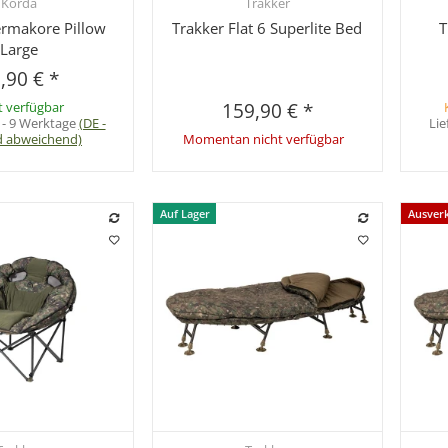
Korda
Trakker
hnellkauf
Schnellkauf
rmakore Pillow
Trakker Flat 6 Superlite Bed
T
Large
,90 €
*
t verfügbar
159,90 €
*
 - 9 Werktage
(DE -
Lie
d abweichend)
Momentan nicht verfügbar
Auf Lager
Ausver