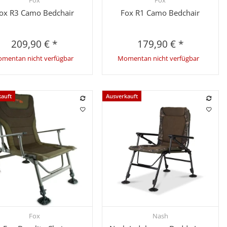
Fox
Fox
Schnellkauf
Schnellkauf
ox R3 Camo Bedchair
Fox R1 Camo Bedchair
209,90 €
*
179,90 €
*
mentan nicht verfügbar
Momentan nicht verfügbar
kauft
Ausverkauft
Fox
Nash
Schnellkauf
Schnellkauf