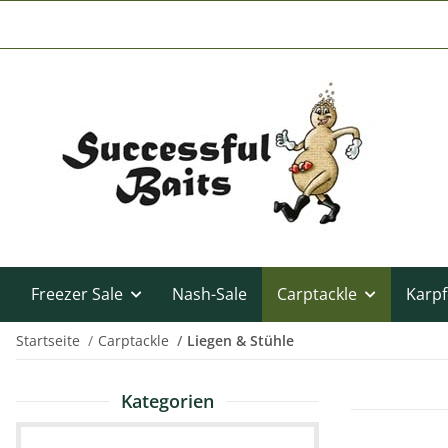
Freezer Sale
Nash-Sale
Carptackle
Karpf
Startseite
Carptackle
Liegen & Stühle
Kategorien