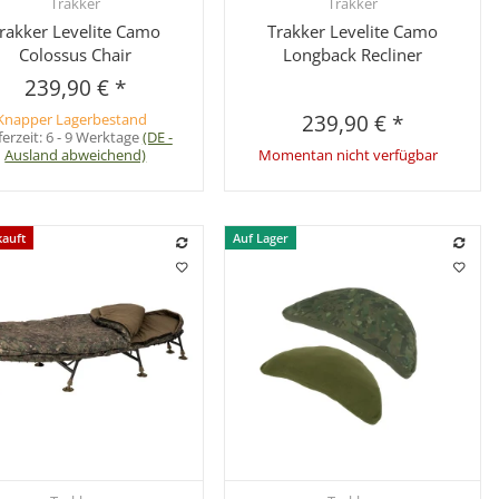
Trakker
Trakker
Schnellkauf
Schnellkauf
rakker Levelite Camo
Trakker Levelite Camo
Colossus Chair
Longback Recliner
239,90 €
*
Knapper Lagerbestand
239,90 €
*
ferzeit:
6 - 9 Werktage
(DE -
Ausland abweichend)
Momentan nicht verfügbar
kauft
Auf Lager