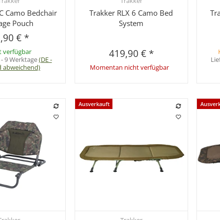
Trakker
Trakker
hnellkauf
Schnellkauf
C Camo Bedchair
Trakker RLX 6 Camo Bed
Tr
age Pouch
System
,90 €
*
t verfügbar
419,90 €
*
 - 9 Werktage
(DE -
Lie
d abweichend)
Momentan nicht verfügbar
Ausverkauft
Ausver