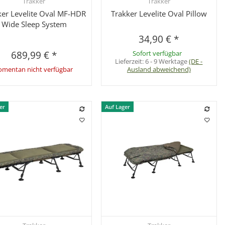
Trakker
Trakker
Schnellkauf
Schnellkauf
ker Levelite Oval MF-HDR
Trakker Levelite Oval Pillow
Wide Sleep System
34,90 €
*
689,99 €
*
Sofort verfügbar
Lieferzeit:
6 - 9 Werktage
(DE -
mentan nicht verfügbar
Ausland abweichend)
er
Auf Lager