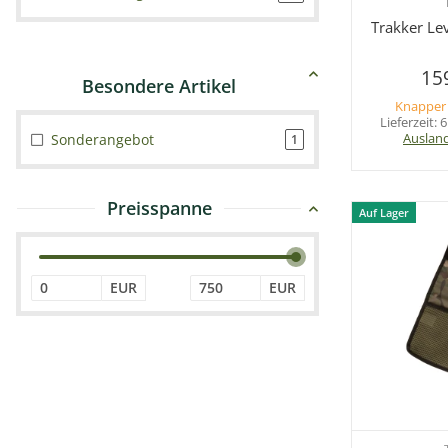
Sc
Trakker Le
15
Knapper
Lieferzeit:
6
Auslan
Sonderangebot
1
Preisspanne
Auf Lager
EUR
EUR