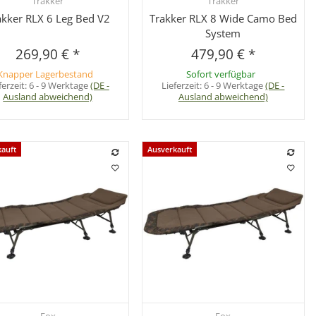
Trakker
Trakker
Schnellkauf
Schnellkauf
akker RLX 6 Leg Bed V2
Trakker RLX 8 Wide Camo Bed
System
269,90 €
*
479,90 €
*
Knapper Lagerbestand
Sofort verfügbar
ferzeit:
6 - 9 Werktage
(DE -
Lieferzeit:
6 - 9 Werktage
(DE -
Ausland abweichend)
Ausland abweichend)
kauft
Ausverkauft