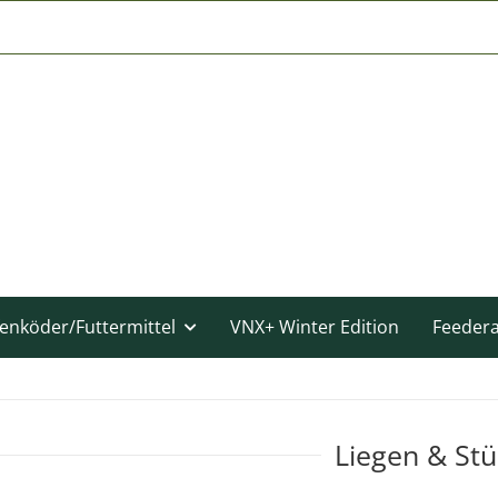
enköder/Futtermittel
VNX+ Winter Edition
Feeder
Liegen & Stü