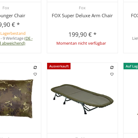
Fox
Fox
hnellkauf
Schnellkauf
unger Chair
FOX Super Deluxe Arm Chair
FOX
9,90 €
*
 Lagerbestand
199,90 €
*
 - 9 Werktage
(DE -
Lie
d abweichend)
Momentan nicht verfügbar
Ausverkauft
Auf Lag