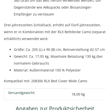
360 Grad um das Bett herum verwendet werden, um
Gegenstände wie Akkupacks oder Bissanzeiger-
Empfänger zu verstauen
Drei-Jahreszeiten-Schlafsack, erhöht auf Fünf-Jahreszeiten,
wenn er in Kombination mit der RLX Bettdecke Camo (separat
erhältlich) verwendet wird.
Größe: Ca. 205 (L) x 90 (B) cm, Beinverstellung 42-57 cm
Gewicht: Ca. 17,05 kg, Maximale Belastung 130 kg (bei
normalem Gebrauch)
Material: Außenmaterial 100 % Polyester
Kompatibel mit: 208306 RLX Bed Cover Wide Camo
Versandgewicht:
Produkteigenschaft
Wert
18,00 kg
Angaben zur Produktsicherheit