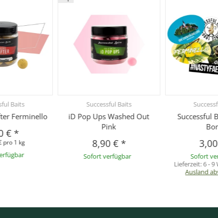
ful Baits
Successful Baits
Successf
er Ferminello
iD Pop Ups Washed Out
Successful B
Pink
Bo
0 €
*
8,90 €
*
3,0
€ pro 1 kg
verfügbar
Sofort verfügbar
Sofort ve
Lieferzeit:
6 - 
Ausland ab