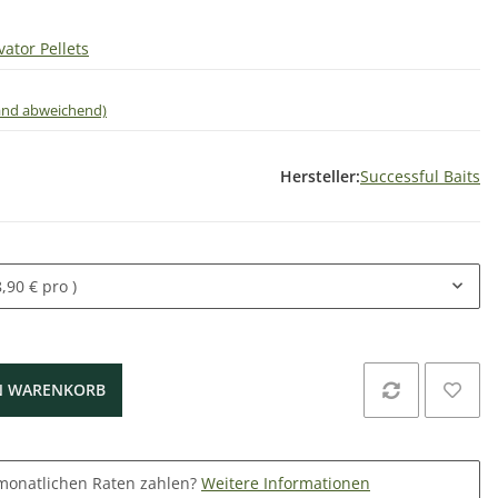
vator Pellets
land abweichend)
Hersteller:
Successful Baits
8,90 € pro )
N WARENKORB
monatlichen Raten zahlen?
Weitere Informationen