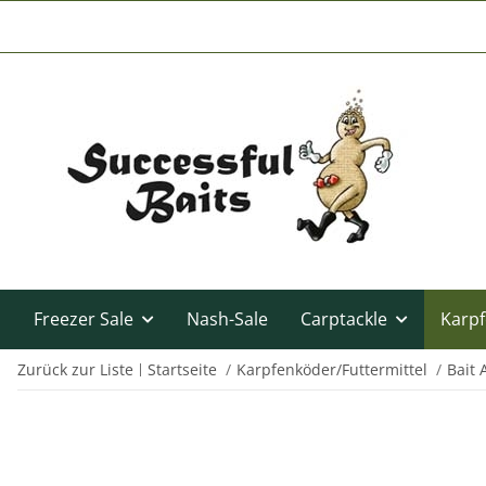
Freezer Sale
Nash-Sale
Carptackle
Karpf
Zurück zur Liste
Startseite
Karpfenköder/Futtermittel
Bait 