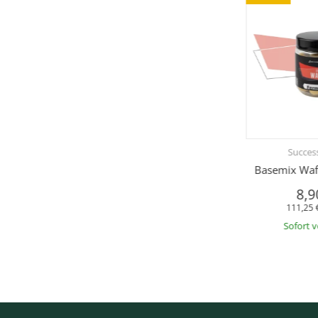
Success
Basemix Waft
8,9
111,25 
Sofort 