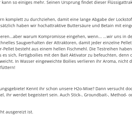
r kann so einiges mehr. Seinen Ursprung findet dieser Flüssigattr
rn komplett zu durchziehen, damit eine lange Abgabe der Lockstoffe
sätzlich haben wir hochattraktive Buttersäure und Betain mit eing
timieren...aber warum Kompromisse eingehen, wenn... ...wir uns i
schnelles Saugverhalten der Attraktoren, damit jeder einzelne Pelle
r-Pellet besteht aus einem hellen Fischmehl. Die Testreihen haben 
s es sich, Fertigboilies mit den Bait Aktivator zu befeuchten, denn
eicht. In Wasser eingeweichte Boilies verlieren ihr Aroma, nicht d
füttern!
ndungsgebiete! Kennt ihr schon unsere H2o-Mixe? Dann versucht do
kel, ihr werdet begeistert sein. Auch Stick-, Groundbait-, Method- 
t ausgereizt ist.