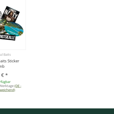
ul Baits
aits Sticker
mb
0 €
*
rfügbar
9 Werktage
(DE -
weichend)