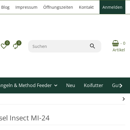
Blog
Impressum
Öffnungszeiten
Kontakt
Anmelden
0
0
- 0
Artikel
angeln & Method Feeder
Neu
Koifutter
Gutsche
sel Insect MI-24