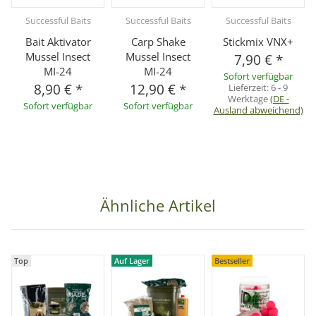
Successful Baits
Successful Baits
Successful Baits
Bait Aktivator
Carp Shake
Stickmix VNX+
Mussel Insect
Mussel Insect
7,90 €
*
MI-24
MI-24
Sofort verfügbar
8,90 €
*
12,90 €
*
Lieferzeit:
6 - 9
Werktage
(DE -
Sofort verfügbar
Sofort verfügbar
Ausland abweichend)
Ähnliche Artikel
Top
Auf Lager
Bestseller