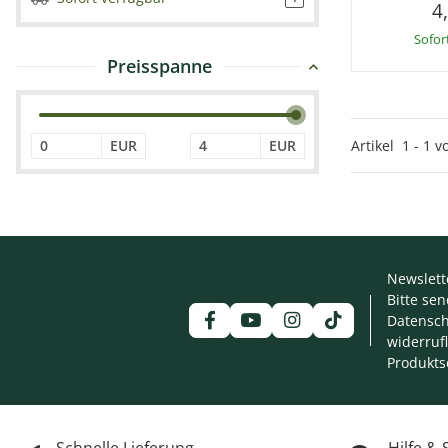
4
Sofor
Preisspanne
Artikel
1
-
1
v
EUR
EUR
Newslett
Bitte se
Datensch
widerruf
Produkts
Schnelle Lieferung
Hilfe &