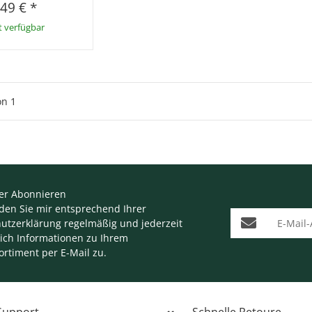
,49 €
*
t verfügbar
on
1
er Abonnieren
nden Sie mir entsprechend Ihrer
E-Mail-Adresse
utzerklärung
regelmäßig und jederzeit
lich Informationen zu Ihrem
ortiment per E-Mail zu.
 Support
Schnelle Retoure