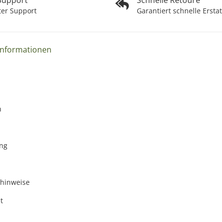
ter Support
Garantiert schnelle Ersta
Informationen
n
ng
zhinweise
t