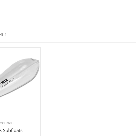
on
1
rennan
hnellkauf
X Subfloats