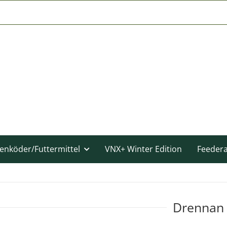
enköder/Futtermittel
VNX+ Winter Edition
Feeder
Drennan