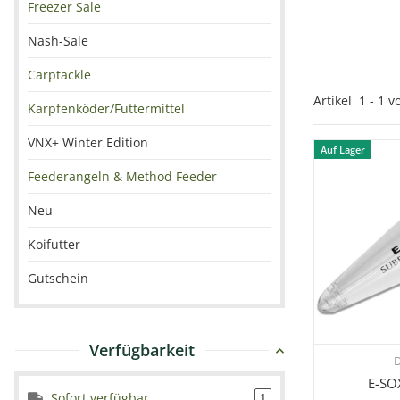
Freezer Sale
Nash-Sale
Carptackle
Artikel
1
-
1
v
Karpfenköder/Futtermittel
VNX+ Winter Edition
Auf Lager
Feederangeln & Method Feeder
Neu
Koifutter
Gutschein
Verfügbarkeit
D
Sc
E-SO
Sofort verfügbar
1