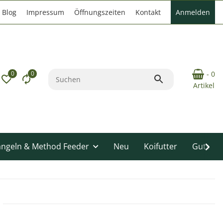
Blog
Impressum
Öffnungszeiten
Kontakt
Anmelden
0
0
- 0
Artikel
angeln & Method Feeder
Neu
Koifutter
Gutsche