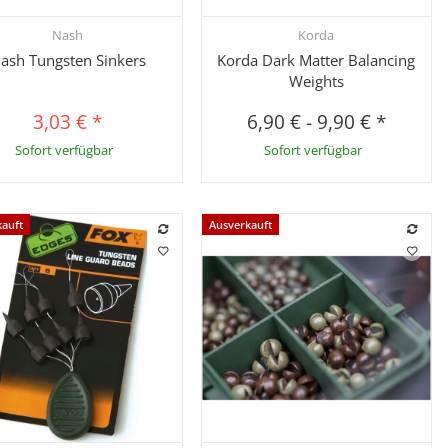
Nash
Korda
Schnellkauf
Schnellkauf
ash Tungsten Sinkers
Korda Dark Matter Balancing
Weights
3,03 €
*
6,90 €
-
9,90 €
*
Sofort verfügbar
Sofort verfügbar
kauft
Ausverkauft