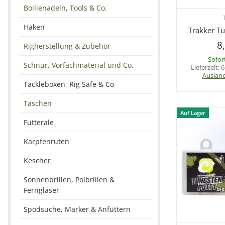
Boilienadeln, Tools & Co.
Sc
Haken
Trakker Tu
8
Righerstellung & Zubehör
Sofor
Schnur, Vorfachmaterial und Co.
Lieferzeit:
6
Auslan
Tackleboxen, Rig Safe & Co
Taschen
Auf Lager
Futterale
Karpfenruten
Kescher
Sonnenbrillen, Polbrillen &
Ferngläser
Spodsuche, Marker & Anfüttern