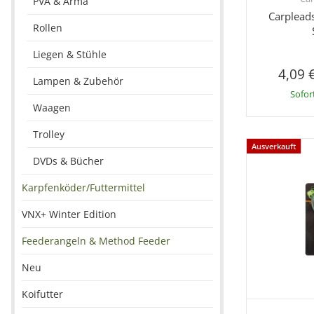
PVA & Arma
Carplead
Rollen
Liegen & Stühle
4,09 
Lampen & Zubehör
Sofor
Waagen
Trolley
Ausverkauft
DVDs & Bücher
Karpfenköder/Futtermittel
VNX+ Winter Edition
Feederangeln & Method Feeder
Neu
Koifutter
Sc