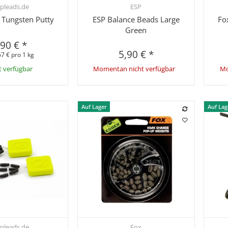
pleads.de
ESP
hnellkauf
Schnellkauf
 Tungsten Putty
ESP Balance Beads Large
Fo
Green
,90 €
*
5,90 €
*
7 € pro 1 kg
t verfügbar
Momentan nicht verfügbar
Mo
Auf Lager
Auf Lag
pleads.de
Fox
hnellkauf
Schnellkauf