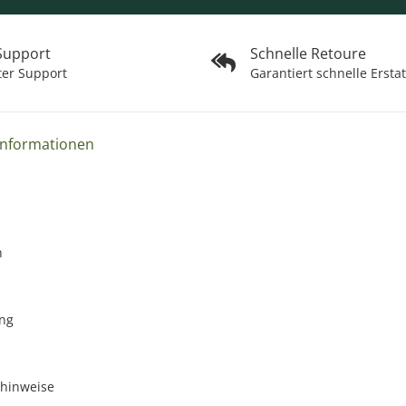
 Support
Schnelle Retoure
ter Support
Garantiert schnelle Ersta
Informationen
n
ng
zhinweise