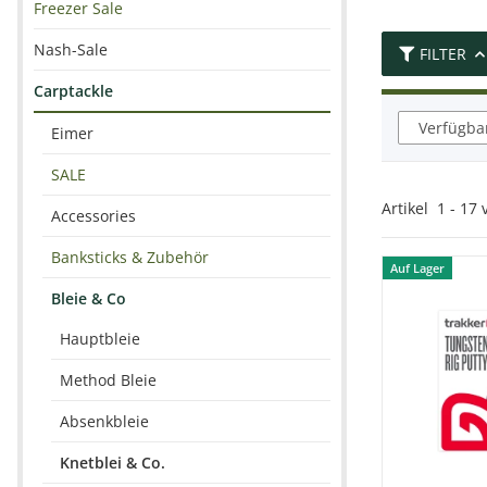
Freezer Sale
Nash-Sale
FILTER
Carptackle
Verfügbar
Eimer
SALE
Artikel
1
-
17
Accessories
Banksticks & Zubehör
Auf Lager
Bleie & Co
Hauptbleie
Method Bleie
Absenkbleie
Knetblei & Co.