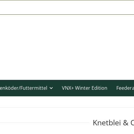
enköder/Futtermittel
VNX+ Winter Edition
Feeder
Knetblei & 