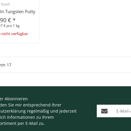
Nash
hnellkauf
On Tungsten Putty
,90 €
*
7 € pro 1 kg
nicht verfügbar
von
17
er Abonnieren
nden Sie mir entsprechend Ihrer
E-Mail-Adresse
utzerklärung
regelmäßig und jederzeit
lich Informationen zu Ihrem
ortiment per E-Mail zu.