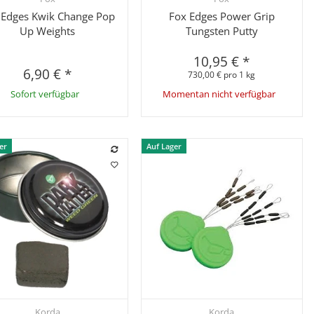
 Edges Kwik Change Pop
Fox Edges Power Grip
Up Weights
Tungsten Putty
10,95 €
*
6,90 €
*
730,00 € pro 1 kg
Sofort verfügbar
Momentan nicht verfügbar
er
Auf Lager
Korda
Korda
Schnellkauf
Schnellkauf