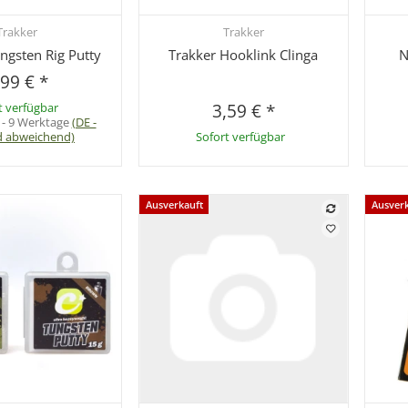
Trakker
Trakker
hnellkauf
Schnellkauf
ngsten Rig Putty
Trakker Hooklink Clinga
N
,99 €
*
t verfügbar
3,59 €
*
 - 9 Werktage
(DE -
d abweichend)
Sofort verfügbar
Ausverkauft
Ausver