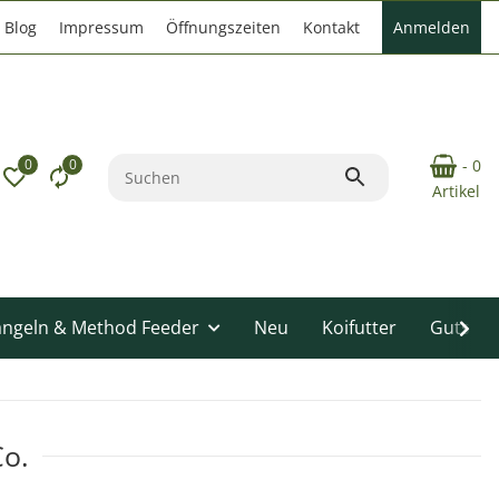
Blog
Impressum
Öffnungszeiten
Kontakt
Anmelden
0
0
- 0
Artikel
angeln & Method Feeder
Neu
Koifutter
Gutsche
Co.