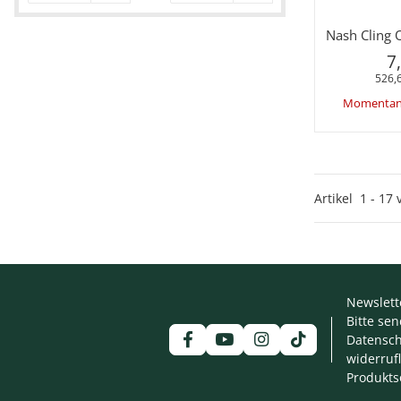
Sc
Nash Cling 
7
526,6
Momentan 
Artikel
1
-
17
Newslett
Bitte se
Datensch
widerruf
Produkts