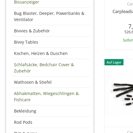
Bissanzeiger
Car
Sc
Carpleads
Bug Blaster, Deeper, Powerbanks &
Ventilator
7
Bivvies & Zubehör
526,6
Sofor
Bivvy Tables
Kochen, Heizen & Duschen
Auf Lager
Schlafsäcke, Bedchair Cover &
Zubehör
Wathosen & Stiefel
Abhakmatten, Wiegeschlingen &
Fishcare
Bekleidung
Rod Pods
Car
Sc