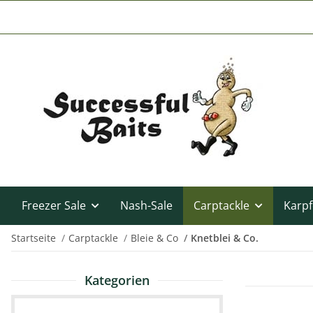
Freezer Sale
Nash-Sale
Carptackle
Karpf
Startseite
Carptackle
Bleie & Co
Knetblei & Co.
Kategorien