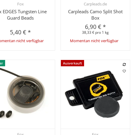
Fox
Carpleads.de
Schnellkauf
Schnellkauf
x EDGES Tungsten Line
Carpleads Camo Split Shot
Guard Beads
Box
6,90 €
*
5,40 €
*
38,33 € pro 1 kg
mentan nicht verfügbar
Momentan nicht verfügbar
er
Ausverkauft
Fox
Fox
Schnellkauf
Schnellkauf