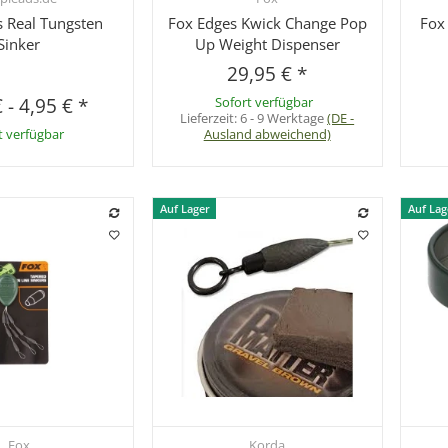
s Real Tungsten
Fox Edges Kwick Change Pop
Fox
Sinker
Up Weight Dispenser
29,95 €
*
€
-
4,95 €
*
Sofort verfügbar
Lieferzeit:
6 - 9 Werktage
(DE -
t verfügbar
Ausland abweichend)
Auf Lager
Auf Lag
Fox
Korda
hnellkauf
Schnellkauf