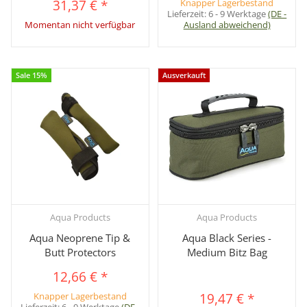
31,37 €
*
Knapper Lagerbestand
Lieferzeit:
6 - 9 Werktage
(DE -
Momentan nicht verfügbar
Ausland abweichend)
Sale 15%
Ausverkauft
Aqua Products
Aqua Products
Aqua Neoprene Tip &
Aqua Black Series -
Butt Protectors
Medium Bitz Bag
12,66 €
*
Knapper Lagerbestand
19,47 €
*