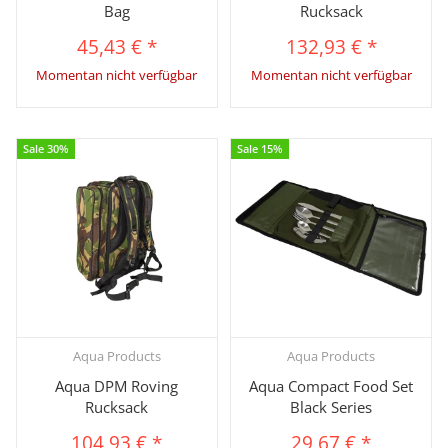
Bag
Rucksack
45,43 €
*
132,93 €
*
Momentan nicht verfügbar
Momentan nicht verfügbar
Sale 30%
Sale 15%
Aqua Products
Aqua Products
Aqua DPM Roving
Aqua Compact Food Set
Rucksack
Black Series
104,93 €
*
29,67 €
*