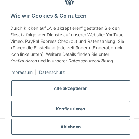
Key:
Wie wir Cookies & Co nutzen
Durch Klicken auf „Alle akzeptieren“ gestatten Sie den
Einsatz folgender Dienste auf unserer Website: YouTube,
Vimeo, PayPal Express Checkout und Ratenzahlung. Sie
können die Einstellung jederzeit ändern (Fingerabdruck-
Gesetzliche Informationen
Icon links unten). Weitere Details finden Sie unter
Konfigurieren
und in unserer
Datenschutzerklärung
.
Impressum
|
Datenschutz
Alle akzeptieren
* Alle Preise inkl. gesetzlicher USt., zzgl.
Versand
VERTRAG WIDERRUFEN
Konfigurieren
CLEARIX JTL-Shop Template
Ablehnen