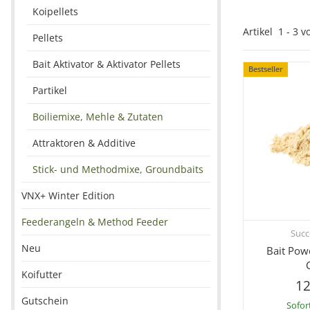
Koipellets
Artikel
1
-
3
v
Pellets
Bait Aktivator & Aktivator Pellets
Bestseller
Partikel
Boiliemixe, Mehle & Zutaten
Attraktoren & Additive
Stick- und Methodmixe, Groundbaits
VNX+ Winter Edition
Feederangeln & Method Feeder
Succ
Sc
Neu
Bait Pow
Koifutter
12
Gutschein
Sofor