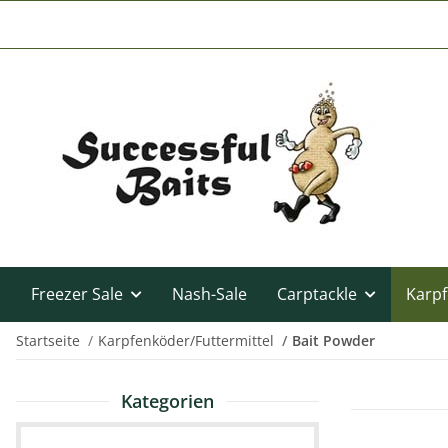
Freezer Sale
Nash-Sale
Carptackle
Karpf
Startseite
Karpfenköder/Futtermittel
Bait Powder
Kategorien