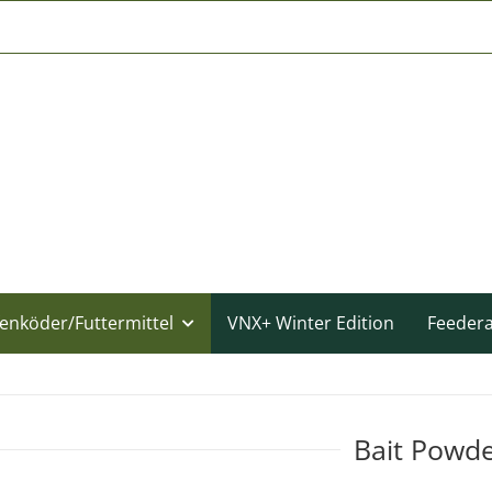
enköder/Futtermittel
VNX+ Winter Edition
Feeder
Bait Powd