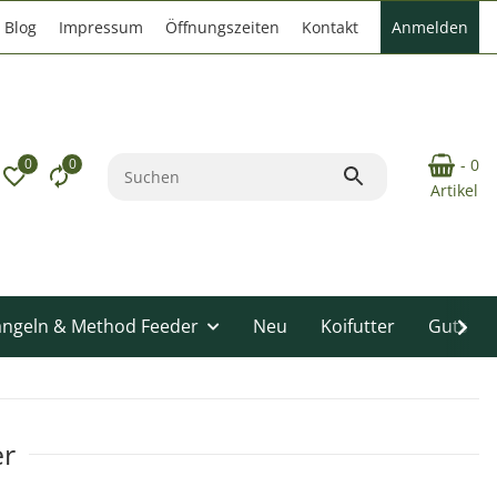
Blog
Impressum
Öffnungszeiten
Kontakt
Anmelden
0
0
- 0
Artikel
angeln & Method Feeder
Neu
Koifutter
Gutsche
er