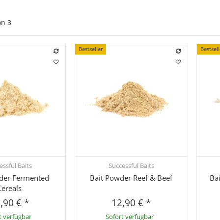
on
3
Bestseller
Bestsel
essful Baits
Successful Baits
hnellkauf
Schnellkauf
der Fermented
Bait Powder Reef & Beef
Ba
Cereals
,90 €
*
12,90 €
*
t verfügbar
Sofort verfügbar