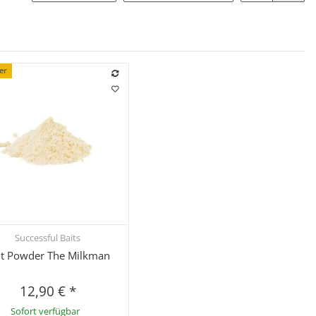
ler
Successful Baits
Schnellkauf
it Powder The Milkman
12,90 €
*
Sofort verfügbar