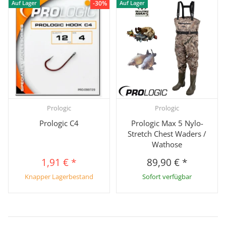
-30%
Auf Lager
Auf Lager
Prologic
Prologic
Prologic C4
Prologic Max 5 Nylo-
Stretch Chest Waders /
Wathose
1,91 €
*
89,90 €
*
Knapper Lagerbestand
Sofort verfügbar