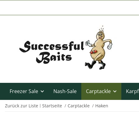
Freezer Sale
Nash-Sale
Carptackle
Karpf
Zurück zur Liste
Startseite
Carptackle
Haken