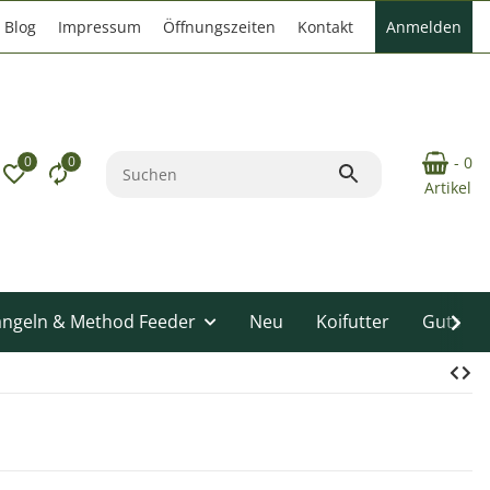
Blog
Impressum
Öffnungszeiten
Kontakt
Anmelden
0
0
- 0
Artikel
angeln & Method Feeder
Neu
Koifutter
Gutsche