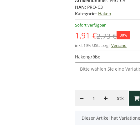
Artikelnummer:
PRO-C3
HAN:
PRO-C3
Kategorie:
Haken
Sofort verfügbar
1,91 €
2,73 €
30%
inkl. 19% USt. , zzgl.
Versand
Hakengröße
Bitte wählen Sie eine Variati
Stk
x
Dieser Artikel hat Variatio