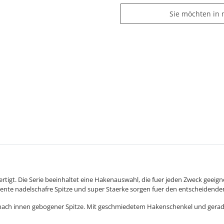
Sie möchten in 
t. Die Serie beeinhaltet eine Hakenauswahl, die fuer jeden Zweck geeignet i
istente nadelschafre Spitze und super Staerke sorgen fuer den entscheidenden
nach innen gebogener Spitze. Mit geschmiedetem Hakenschenkel und gerade