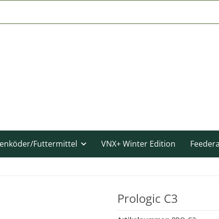
enköder/Futtermittel
VNX+ Winter Edition
Feeder
Prologic C3