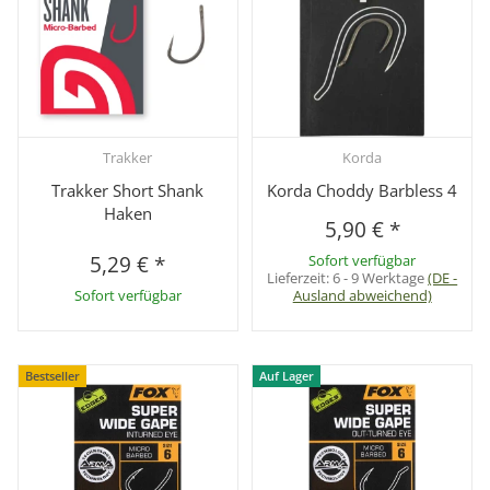
Trakker
Korda
Trakker Short Shank
Korda Choddy Barbless 4
Haken
5,90 €
*
5,29 €
*
Sofort verfügbar
Lieferzeit:
6 - 9 Werktage
(DE -
Sofort verfügbar
Ausland abweichend)
Bestseller
Auf Lager