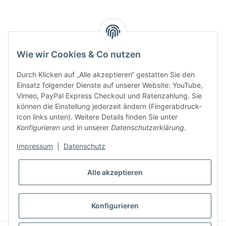
Key:
Wie wir Cookies & Co nutzen
Durch Klicken auf „Alle akzeptieren“ gestatten Sie den
Einsatz folgender Dienste auf unserer Website: YouTube,
Vimeo, PayPal Express Checkout und Ratenzahlung. Sie
können die Einstellung jederzeit ändern (Fingerabdruck-
Gesetzliche Informationen
Icon links unten). Weitere Details finden Sie unter
Konfigurieren
und in unserer
Datenschutzerklärung
.
Impressum
|
Datenschutz
Alle akzeptieren
* Alle Preise inkl. gesetzlicher USt., zzgl.
Versand
VERTRAG WIDERRUFEN
Konfigurieren