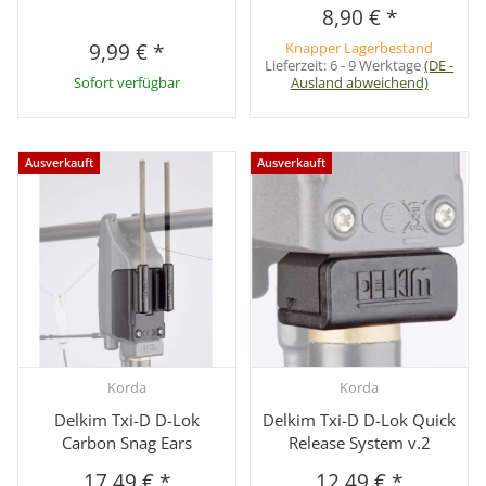
8,90 €
*
9,99 €
*
Knapper Lagerbestand
Lieferzeit:
6 - 9 Werktage
(DE -
Sofort verfügbar
Ausland abweichend)
Ausverkauft
Ausverkauft
Korda
Korda
Delkim Txi-D D-Lok
Delkim Txi-D D-Lok Quick
Carbon Snag Ears
Release System v.2
17,49 €
*
12,49 €
*