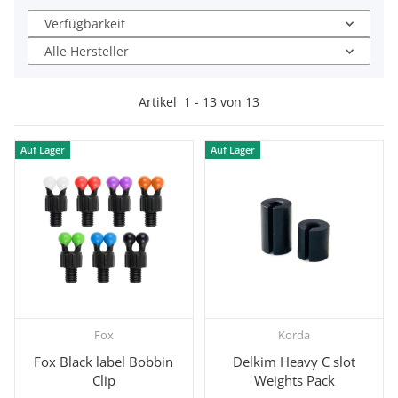
Verfügbarkeit
Alle Hersteller
Artikel
1
-
13
von
13
Auf Lager
Auf Lager
Fox
Korda
Fox Black label Bobbin
Delkim Heavy C slot
Clip
Weights Pack