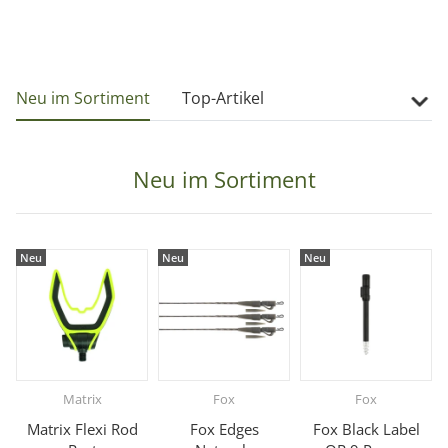
Neu im Sortiment
Top-Artikel
Drop
Neu im Sortiment
Neu
Neu
Neu
Matrix
Fox
Fox
Matrix Flexi Rod
Fox Edges
Fox Black Label