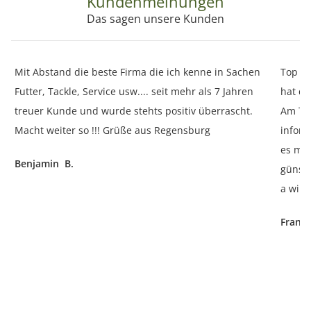
Kundenmeinungen
Das sagen unsere Kunden
Mit Abstand die beste Firma die ich kenne in Sachen
Top Se
Futter, Tackle, Service usw.... seit mehr als 7 Jahren
hat de
treuer Kunde und wurde stehts positiv überrascht.
Am Tel
Macht weiter so !!! Grüße aus Regensburg
inform
es mal 
Benjamin B.
günsti
a winn
Frank