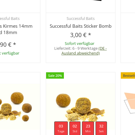
essful Baits
Successful Baits
hnellkauf
Schnellkauf
ps Kirmes 14mm
Successful Baits Sticker Bomb
d 18mm
3,00 €
*
,90 €
*
Sofort verfügbar
Lieferzeit:
6 - 9 Werktage
(DE -
t verfügbar
Ausland abweichend)
Sale 20%
Bestsel
03
02
23
31
Tage
Std
Min
Sek