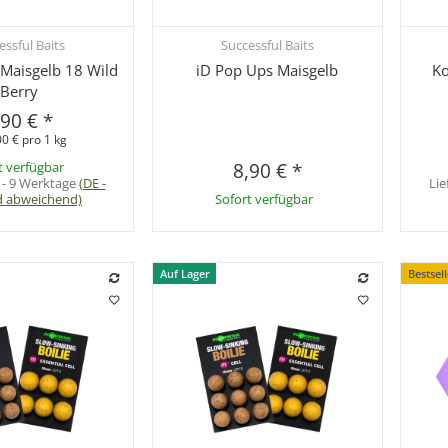
essful Baits
Successful Baits
hnellkauf
Schnellkauf
 Maisgelb 18 Wild
iD Pop Ups Maisgelb
Ko
Berry
,90 €
*
0 € pro 1 kg
t verfügbar
8,90 €
*
 - 9 Werktage
(DE -
Lie
d abweichend)
Sofort verfügbar
Auf Lager
Bestsel