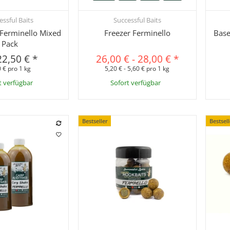
essful Baits
Successful Baits
hnellkauf
Schnellkauf
e Ferminello Mixed
Freezer Ferminello
Base
Pack
22,50 €
*
26,00 €
-
28,00 €
*
 € pro 1 kg
5,20 € - 5,60 € pro 1 kg
t verfügbar
Sofort verfügbar
Bestseller
Bestsel