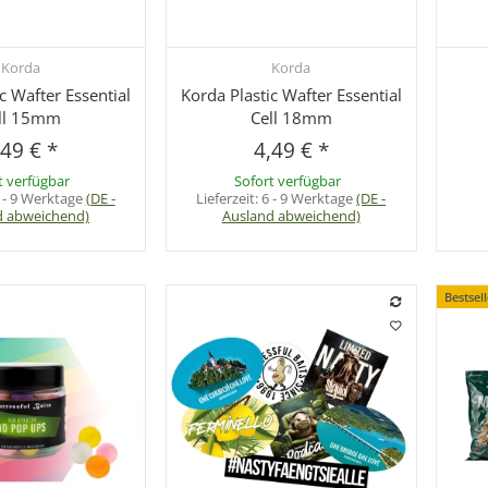
Korda
Korda
hnellkauf
Schnellkauf
c Wafter Essential
Korda Plastic Wafter Essential
ll 15mm
Cell 18mm
,49 €
*
4,49 €
*
t verfügbar
Sofort verfügbar
 - 9 Werktage
(DE -
Lieferzeit:
6 - 9 Werktage
(DE -
d abweichend)
Ausland abweichend)
Bestsel