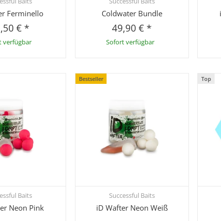
essful Baits
Successful Baits
hnellkauf
Schnellkauf
er Ferminello
Coldwater Bundle
,50 €
*
49,90 €
*
t verfügbar
Sofort verfügbar
Bestseller
Top
essful Baits
Successful Baits
hnellkauf
Schnellkauf
ter Neon Pink
iD Wafter Neon Weiß