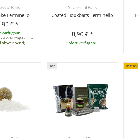
essful Baits
Successful Baits
hnellkauf
Schnellkauf
ake Ferminello
Coated Hookbaits Ferminello
F
,90 €
*
t verfügbar
8,90 €
*
 - 9 Werktage
(DE -
d abweichend)
Sofort verfügbar
Top
Bestsel