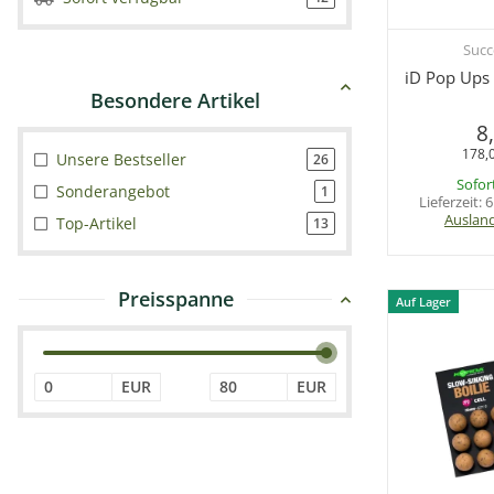
Succ
Sc
iD Pop Ups
8
178,0
Unsere Bestseller
26
Sofor
Sonderangebot
1
Lieferzeit:
6
Auslan
Top-Artikel
13
Preisspanne
Auf Lager
EUR
EUR