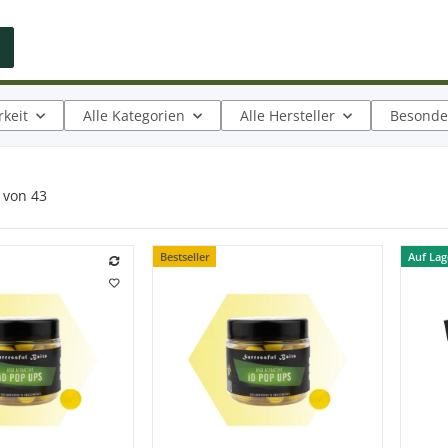
keit
Alle Kategorien
Alle Hersteller
Besonder
von
43
Bestseller
Auf Lag