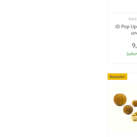
Succ
Sc
iD Pop U
un
9
Sofor
Bestseller