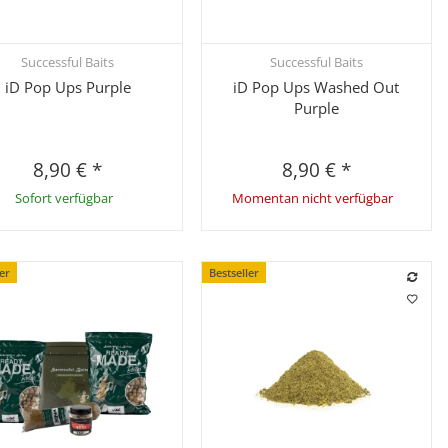
Successful Baits
Successful Baits
Schnellkauf
Schnellkauf
iD Pop Ups Purple
iD Pop Ups Washed Out
Purple
8,90 €
*
8,90 €
*
Sofort verfügbar
Momentan nicht verfügbar
ler
Bestseller