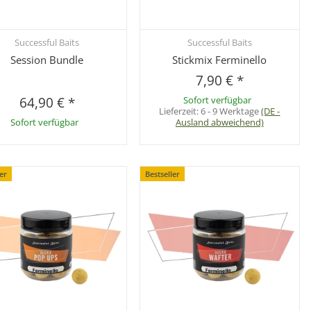
Successful Baits
Successful Baits
Schnellkauf
Schnellkauf
Session Bundle
Stickmix Ferminello
7,90 €
*
64,90 €
*
Sofort verfügbar
Lieferzeit:
6 - 9 Werktage
(DE -
Sofort verfügbar
Ausland abweichend)
ler
Bestseller