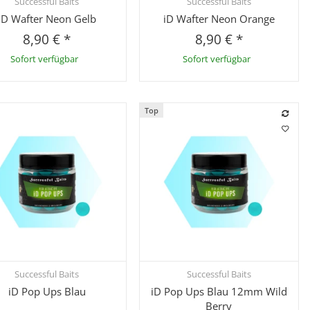
Successful Baits
Successful Baits
Schnellkauf
Schnellkauf
iD Wafter Neon Gelb
iD Wafter Neon Orange
8,90 €
*
8,90 €
*
Sofort verfügbar
Sofort verfügbar
Top
Successful Baits
Successful Baits
Schnellkauf
Schnellkauf
iD Pop Ups Blau
iD Pop Ups Blau 12mm Wild
Berry