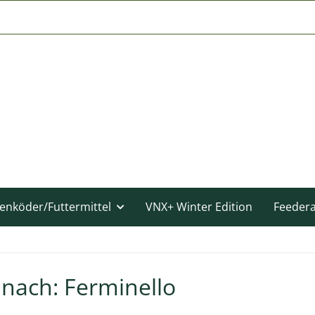
enköder/Futtermittel
VNX+ Winter Edition
Feeder
nach: Ferminello