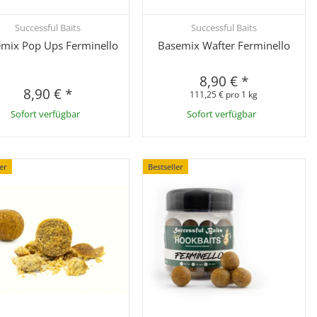
Successful Baits
Successful Baits
Schnellkauf
Schnellkauf
mix Pop Ups Ferminello
Basemix Wafter Ferminello
8,90 €
*
8,90 €
*
111,25 € pro 1 kg
Sofort verfügbar
Sofort verfügbar
ler
Bestseller