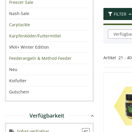
Freezer Sale
Nash-Sale
FILTER
Carptackle
Verfügbar
Karpfenköder/Futtermittel
VNX+ Winter Edition
Artikel
21
-
40
Feederangeln & Method Feeder
Neu
Koifutter
Gutschein
Verfügbarkeit
Sofort verfügbar
42