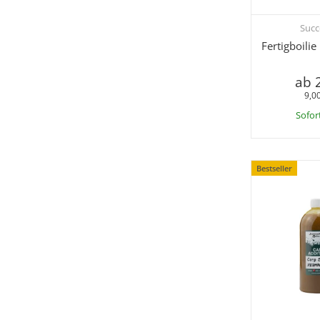
Succ
Sc
Fertigboili
ab
9,00
Sofor
Bestseller