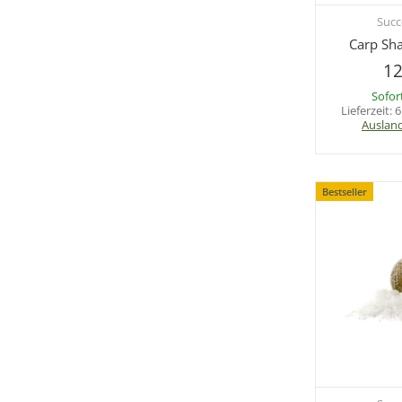
Succ
Sc
Carp Sh
12
Sofor
Lieferzeit:
6
Auslan
Bestseller