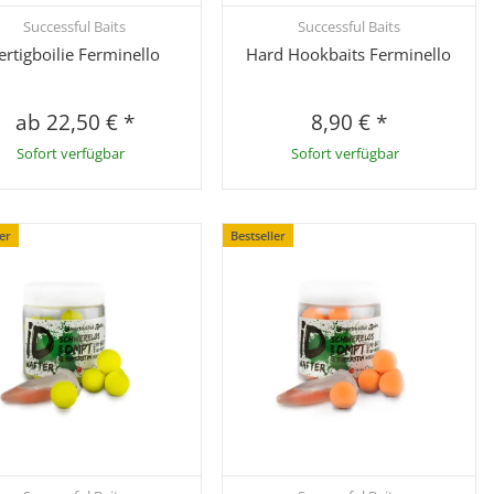
Successful Baits
Successful Baits
Schnellkauf
Schnellkauf
ertigboilie Ferminello
Hard Hookbaits Ferminello
ab
22,50 €
*
8,90 €
*
Sofort verfügbar
Sofort verfügbar
ler
Bestseller