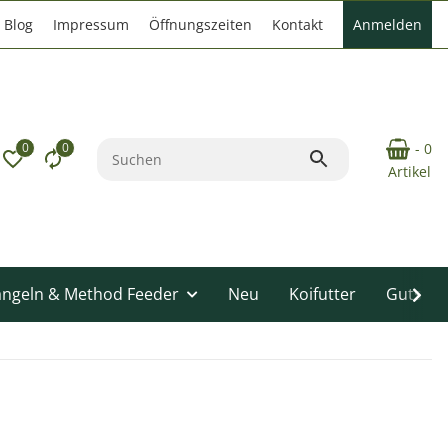
Blog
Impressum
Öffnungszeiten
Kontakt
Anmelden
0
0
- 0
Artikel
angeln & Method Feeder
Neu
Koifutter
Gutsche