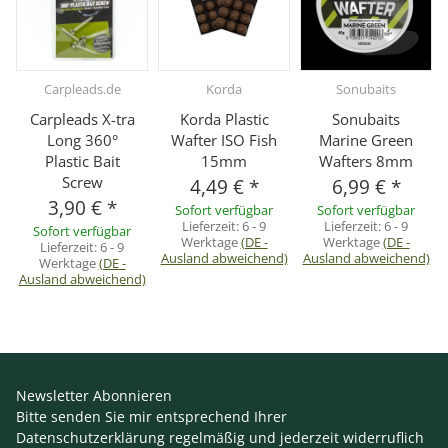
Carpleads.de
Korda
Sonubaits
Carpleads X-tra
Korda Plastic
Sonubaits
Long 360°
Wafter ISO Fish
Marine Green
Plastic Bait
15mm
Wafters 8mm
Screw
4,49 €
*
6,99 €
*
3,90 €
*
Sofort verfügbar
Sofort verfügbar
Lieferzeit:
6 - 9
Lieferzeit:
6 - 9
Sofort verfügbar
Werktage
(DE -
Werktage
(DE -
Lieferzeit:
6 - 9
Ausland abweichend)
Ausland abweichend)
Werktage
(DE -
Ausland abweichend)
Newsletter Abonnieren
Bitte senden Sie mir entsprechend Ihrer
Datenschutzerklärung
regelmäßig und jederzeit widerruflich