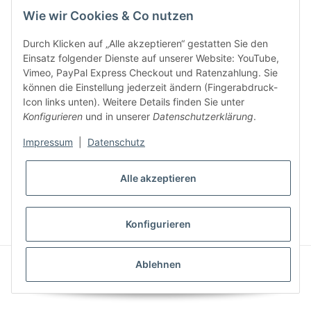
Wie wir Cookies & Co nutzen
Durch Klicken auf „Alle akzeptieren“ gestatten Sie den
Einsatz folgender Dienste auf unserer Website: YouTube,
Vimeo, PayPal Express Checkout und Ratenzahlung. Sie
können die Einstellung jederzeit ändern (Fingerabdruck-
Gesetzliche Informationen
Icon links unten). Weitere Details finden Sie unter
Konfigurieren
und in unserer
Datenschutzerklärung
.
Impressum
|
Datenschutz
Alle akzeptieren
* Alle Preise inkl. gesetzlicher USt., zzgl.
Versand
VERTRAG WIDERRUFEN
Konfigurieren
CLEARIX JTL-Shop Template
Ablehnen