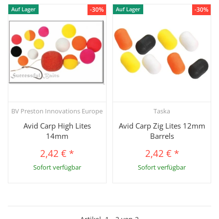
-30%
-30%
Auf Lager
Auf Lager
BV Preston Innovations Europe
Taska
Avid Carp High Lites
Avid Carp Zig Lites 12mm
14mm
Barrels
2,42 €
*
2,42 €
*
Sofort verfügbar
Sofort verfügbar