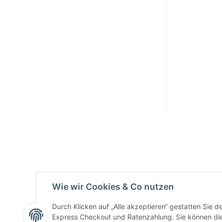
Active:
Smarty
interpreti
eren:
Key:
Wie wir Cookies & Co nutzen
Durch Klicken auf „Alle akzeptieren“ gestatten Sie 
Express Checkout und Ratenzahlung. Sie können die E