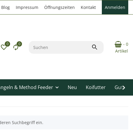
Blog
Impressum
Öffnungszeiten
Kontakt
Anmelden
0
0
- 0
Artikel
angeln & Method Feeder
Neu
Koifutter
Gutsche
deren Suchbegriff ein.