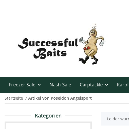
Freezer Sale
Nash-Sale
Carptackle
Karpf
Startseite
Artikel von Poseidon Angelsport
Kategorien
x
Leider wurd