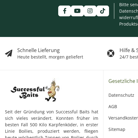
Bitte se
Datensch
widerruf
Produkts
Schnelle Lieferung
Hilfe &
Heute bestellt, morgen geliefert
24/7 bes
Gesetzliche 
Datenschutz
AGB
Seit der Gründung von Successful Baits hat
Versandkoste
sich vieles verändert. Konnten früher im
besten Fall 500 Kilo Karpfenköder, in erster
Sitemap
Linie Boilies, produziert werden, fliegen
heute wöchentlich Tonnen von Boilies durch