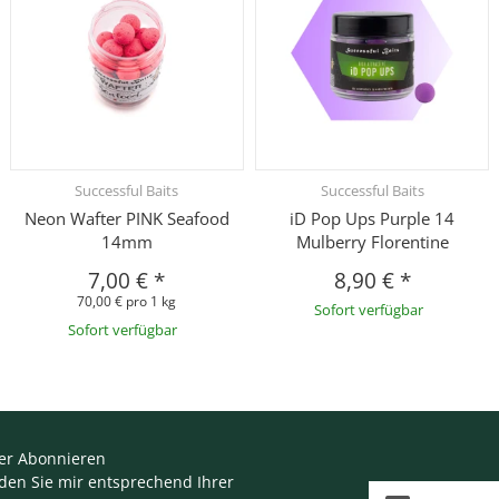
Successful Baits
Successful Baits
Neon Wafter PINK Seafood
iD Pop Ups Purple 14
14mm
Mulberry Florentine
7,00 €
*
8,90 €
*
70,00 € pro 1 kg
Sofort verfügbar
Sofort verfügbar
er Abonnieren
nden Sie mir entsprechend Ihrer
E-Mail-Adresse