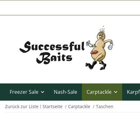
Freezer Sale
Nash-Sale
Carptackle
Karpf
Zurück zur Liste
Startseite
Carptackle
Taschen