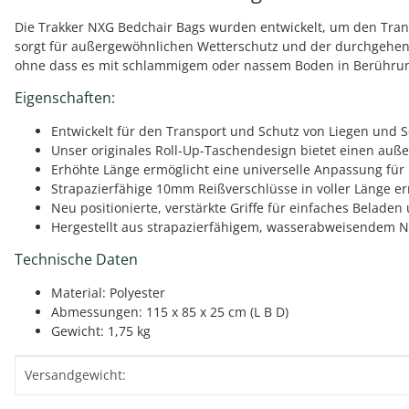
Die Trakker NXG Bedchair Bags wurden entwickelt, um den Trans
sorgt für außergewöhnlichen Wetterschutz und der durchgehend
ohne dass es mit schlammigem oder nassem Boden in Berühru
Eigenschaften:
Entwickelt für den Transport und Schutz von Liegen und 
Unser originales Roll-Up-Taschendesign bietet einen au
Erhöhte Länge ermöglicht eine universelle Anpassung fü
Strapazierfähige 10mm Reißverschlüsse in voller Länge 
Neu positionierte, verstärkte Griffe für einfaches Belade
Hergestellt aus strapazierfähigem, wasserabweisendem 
Technische Daten
Material: Polyester
Abmessungen: 115 x 85 x 25 cm (L B D)
Gewicht: 1,75 kg
Produkteigenschaft
Wert
Versandgewicht: