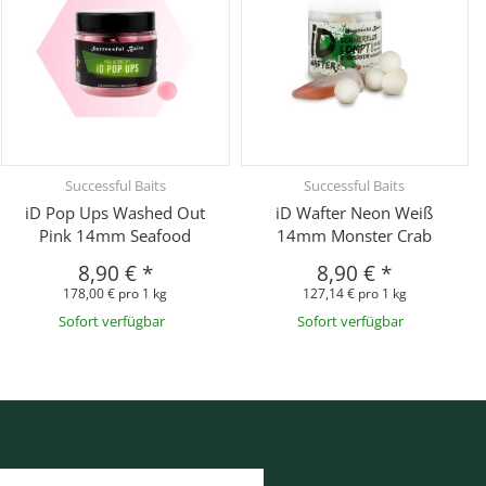
Successful Baits
Successful Baits
iD Pop Ups Washed Out
iD Wafter Neon Weiß
Pink 14mm Seafood
14mm Monster Crab
8,90 €
*
8,90 €
*
178,00 € pro 1 kg
127,14 € pro 1 kg
Sofort verfügbar
Sofort verfügbar