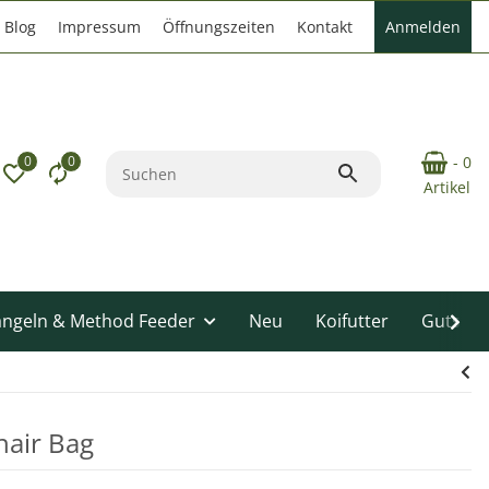
Blog
Impressum
Öffnungszeiten
Kontakt
Anmelden
0
0
- 0
Artikel
angeln & Method Feeder
Neu
Koifutter
Gutsche
hair Bag