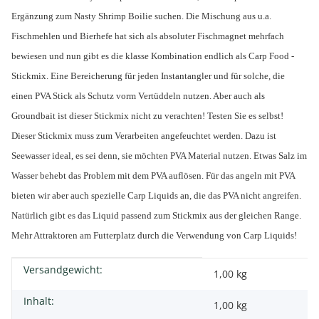
Ergänzung zum Nasty Shrimp Boilie suchen. Die Mischung aus u.a.
Fischmehlen und Bierhefe hat sich als absoluter Fischmagnet mehrfach
bewiesen und nun gibt es die klasse Kombination endlich als Carp Food -
Stickmix. Eine Bereicherung für jeden Instantangler und für solche, die
einen PVA Stick als Schutz vorm Vertüddeln nutzen. Aber auch als
Groundbait ist dieser Stickmix nicht zu verachten! Testen Sie es selbst!
Dieser Stickmix muss zum Verarbeiten angefeuchtet werden. Dazu ist
Seewasser ideal, es sei denn, sie möchten PVA Material nutzen. Etwas Salz im
Wasser behebt das Problem mit dem PVA auflösen. Für das angeln mit PVA
bieten wir aber auch spezielle Carp Liquids an, die das PVA nicht angreifen.
Natürlich gibt es das Liquid passend zum Stickmix aus der gleichen Range.
Mehr Attraktoren am Futterplatz durch die Verwendung von Carp Liquids!
Versandgewicht:
Produkteigenschaft
Wert
1,00 kg
Inhalt:
1,00 kg