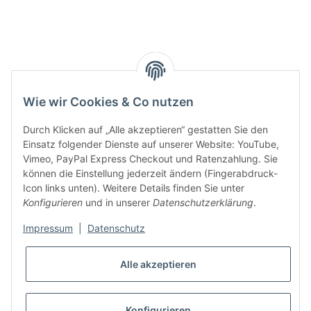
Smarty interpretieren:
Key:
Wie wir Cookies & Co nutzen
Durch Klicken auf „Alle akzeptieren“ gestatten Sie den
Einsatz folgender Dienste auf unserer Website: YouTube,
Vimeo, PayPal Express Checkout und Ratenzahlung. Sie
können die Einstellung jederzeit ändern (Fingerabdruck-
Gesetzliche Informationen
Icon links unten). Weitere Details finden Sie unter
Konfigurieren
und in unserer
Datenschutzerklärung
.
Impressum
|
Datenschutz
Alle akzeptieren
* Alle Preise inkl. gesetzlicher USt., zzgl.
Versand
VERTRAG WIDERRUFEN
Konfigurieren