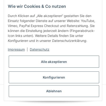
Wie wir Cookies & Co nutzen
Durch Klicken auf „Alle akzeptieren“ gestatten Sie den
Einsatz folgender Dienste auf unserer Website: YouTube,
Vimeo, PayPal Express Checkout und Ratenzahlung. Sie
können die Einstellung jederzeit ändern (Fingerabdruck-
Gesetzliche Informationen
Icon links unten). Weitere Details finden Sie unter
Konfigurieren
und in unserer
Datenschutzerklärung
.
Impressum
|
Datenschutz
Alle akzeptieren
* Alle Preise inkl. gesetzlicher USt., zzgl.
Versand
VERTRAG WIDERRUFEN
Konfigurieren
CLEARIX JTL-Shop Template
Ablehnen