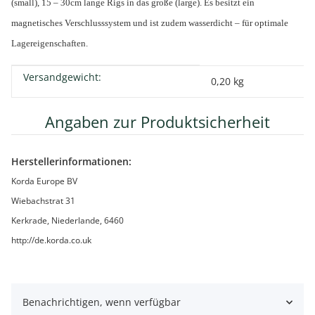
(small), 15 – 30cm lange Rigs in das große (large). Es besitzt ein
magnetisches Verschlusssystem und ist zudem wasserdicht – für optimale
Lagereigenschaften.
Versandgewicht:
Produkteigenschaft
Wert
0,20 kg
Angaben zur Produktsicherheit
Herstellerinformationen:
Korda Europe BV
Wiebachstrat 31
Kerkrade, Niederlande, 6460
http://de.korda.co.uk
Benachrichtigen, wenn verfügbar