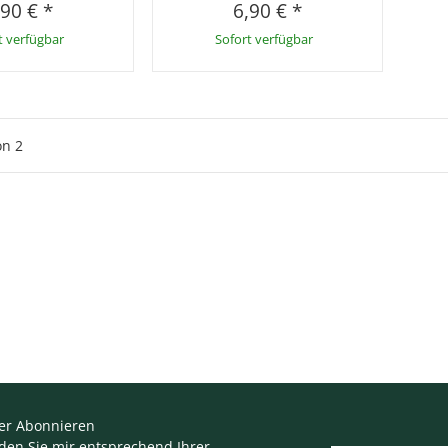
,90 €
*
6,90 €
*
t verfügbar
Sofort verfügbar
on
2
er Abonnieren
nden Sie mir entsprechend Ihrer