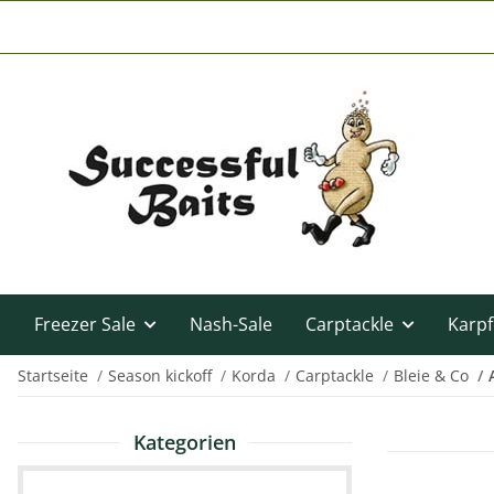
Freezer Sale
Nash-Sale
Carptackle
Karpf
Startseite
Season kickoff
Korda
Carptackle
Bleie & Co
Kategorien