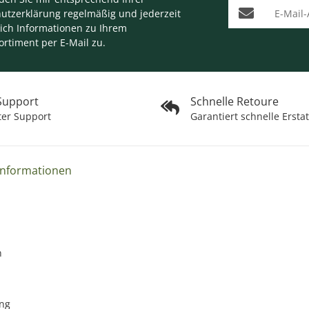
E-Mail-Adresse
utzerklärung
regelmäßig und jederzeit
lich Informationen zu Ihrem
ortiment per E-Mail zu.
 Support
Schnelle Retoure
ter Support
Garantiert schnelle Ersta
Informationen
n
ng