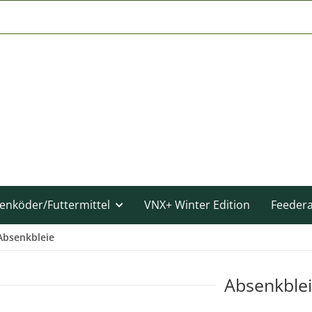
enköder/Futtermittel
VNX+ Winter Edition
Feeder
Absenkbleie
Absenkble