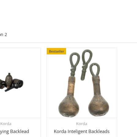
on
2
Bestseller
Korda
Korda
hnellkauf
Schnellkauf
lying Backlead
Korda Inteligent Backleads