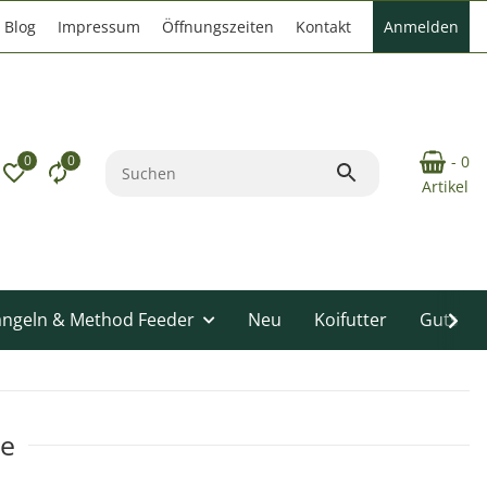
Blog
Impressum
Öffnungszeiten
Kontakt
Anmelden
0
0
- 0
Artikel
angeln & Method Feeder
Neu
Koifutter
Gutsche
ie