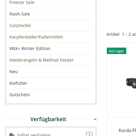
Freezer Sale
Nash-Sale
Carptackle
Artikel
1
-
2
v
Karpfenköder/Futtermittel
VNX+ Winter Edition
Auf Lager
Feederangeln & Method Feeder
Neu
Koifutter
Gutschein
Verfügbarkeit
Sc
Korda F
Sofort verfügbar
2