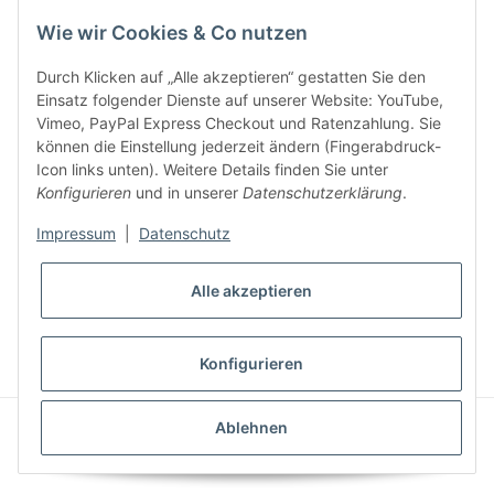
Wie wir Cookies & Co nutzen
Durch Klicken auf „Alle akzeptieren“ gestatten Sie den
Einsatz folgender Dienste auf unserer Website: YouTube,
Vimeo, PayPal Express Checkout und Ratenzahlung. Sie
können die Einstellung jederzeit ändern (Fingerabdruck-
Gesetzliche Informationen
Icon links unten). Weitere Details finden Sie unter
Konfigurieren
und in unserer
Datenschutzerklärung
.
Impressum
|
Datenschutz
Alle akzeptieren
* Alle Preise inkl. gesetzlicher USt., zzgl.
Versand
VERTRAG WIDERRUFEN
Konfigurieren
CLEARIX JTL-Shop Template
Ablehnen