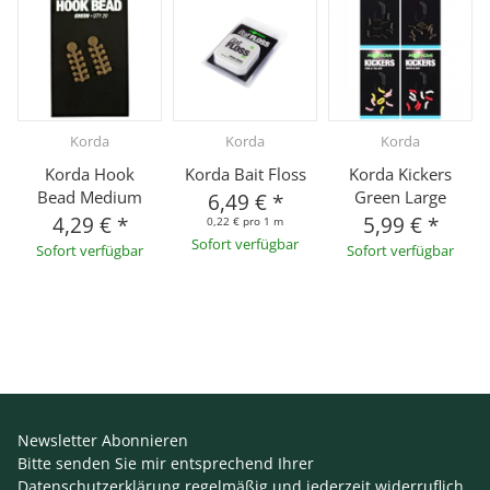
Korda
Korda
Korda
Korda Hook
Korda Bait Floss
Korda Kickers
Bead Medium
Green Large
6,49 €
*
4,29 €
*
5,99 €
*
0,22 € pro 1 m
Sofort verfügbar
Sofort verfügbar
Sofort verfügbar
Newsletter Abonnieren
Bitte senden Sie mir entsprechend Ihrer
Datenschutzerklärung
regelmäßig und jederzeit widerruflich