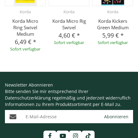
Korda
Korda
Korda
Korda Micro
Korda Micro Rig
Korda Kickers
Ring Swivel
Swivel
Green Medium
Medium
4,60 €
*
5,99 €
*
6,49 €
*
Sofort verfügbar
Sofort verfügbar
Sofort verfügbar
Newsletter Abonnieren
Bitte senden Sie mir entsprechend Ihrer
Datenschutzerklärung
regelmäßig und jederzeit widerruflich
Informationen zu Ihrem Produktsortiment per E-Mail zu.
E-Mail-Adresse
Abonnieren