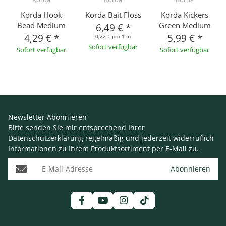
Korda Hook
Korda Bait Floss
Korda Kickers
Bead Medium
Green Medium
6,49 €
*
4,29 €
*
5,99 €
*
0,22 € pro 1 m
Sofort verfügbar
Sofort verfügbar
Sofort verfügbar
Newsletter Abonnieren
Bitte senden Sie mir entsprechend Ihrer
Datenschutzerklärung
regelmäßig und jederzeit widerruflich
Informationen zu Ihrem Produktsortiment per E-Mail zu.
E-Mail-Adresse
Abonnieren