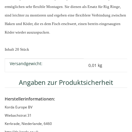
ermöglichen sehr flexible Montagen. Sie dienen als Ersatz für Rig Ringe,
sind leichter zu montieren und ergeben eine flexiblere Verbindung zwischen
Haken und Köder, die es dem Fisch erschwert, einen bereits eingesaugten
Köder wieder auszuspucken.
Inhalt 20 Stück
Versandgewicht:
Produkteigenschaft
Wert
0,01 kg
Angaben zur Produktsicherheit
Herstellerinformationen:
Korda Europe BV
Wiebachstrat 31
Kerkrade, Niederlande, 6460
http://de.korda.co.uk