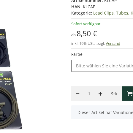
Artikelnummer:
KLCAP
HAN:
KLCAP
Kategorie:
Lead Clips, Tubes, 
Sofort verfügbar
8,50 €
ab
inkl. 19% USt. , zzgl.
Versand
Farbe
Bitte wählen Sie eine Variati
Stk
x
Dieser Artikel hat Variatio