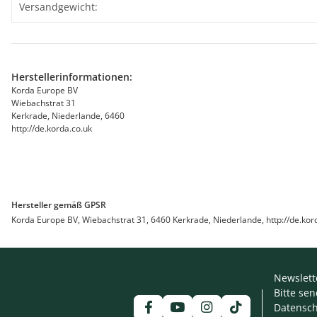
Produkteigenschaft
Wert
Versandgewicht:
Herstellerinformationen:
Korda Europe BV
Wiebachstrat 31
Kerkrade, Niederlande, 6460
http://de.korda.co.uk
Hersteller gemäß GPSR
Korda Europe BV, Wiebachstrat 31, 6460 Kerkrade, Niederlande, http://de.kor
Newslett
Bitte se
Datensch