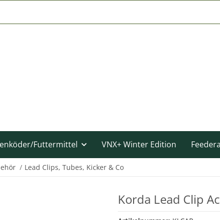
enköder/Futtermittel
VNX+ Winter Edition
Feeder
behör
Lead Clips, Tubes, Kicker & Co
Korda Lead Clip Ac