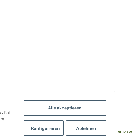
Alle akzeptieren
ayPal
ere
Konfigurieren
Ablehnen
CLEARIX JTL-Shop Template