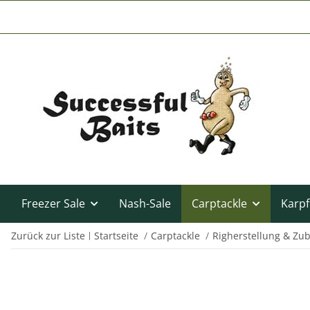
Freezer Sale
Nash-Sale
Carptackle
Karpf
Zurück zur Liste
Startseite
Carptackle
Righerstellung & Zu