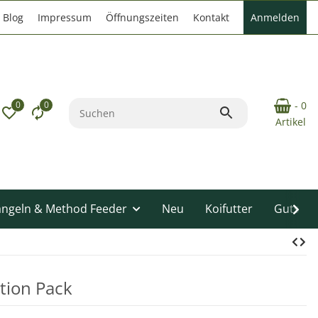
Blog
Impressum
Öffnungszeiten
Kontakt
Anmelden
0
0
- 0
Artikel
angeln & Method Feeder
Neu
Koifutter
Gutsche
tion Pack