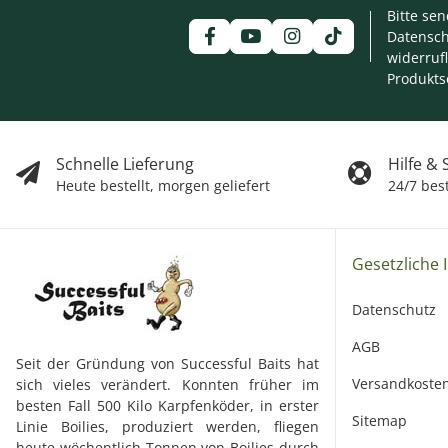
Bitte se
Datensch
widerruf
Produkts
Schnelle Lieferung
Hilfe &
Heute bestellt, morgen geliefert
24/7 bes
Gesetzliche 
Datenschutz
AGB
Seit der Gründung von Successful Baits hat
Versandkoste
sich vieles verändert. Konnten früher im
besten Fall 500 Kilo Karpfenköder, in erster
Sitemap
Linie Boilies, produziert werden, fliegen
heute wöchentlich Tonnen von Boilies durch