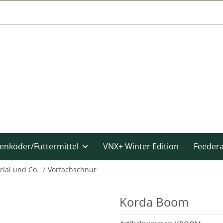
enköder/Futtermittel
VNX+ Winter Edition
Feeder
rial und Co.
Vorfachschnur
Korda Boom