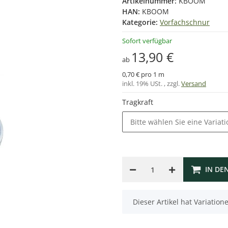
Artikelnummer:
KBOOM
HAN:
KBOOM
Kategorie:
Vorfachschnur
Sofort verfügbar
13,90 €
ab
0,70 € pro 1 m
inkl. 19% USt. , zzgl.
Versand
Tragkraft
Bitte wählen Sie eine Variati
IN DE
x
Dieser Artikel hat Variatio