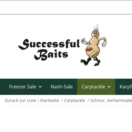
Freezer Sale
Nash-Sale
Carptackle
Karpf
Zurück zur Liste
Startseite
Carptackle
Schnur, Vorfachmate