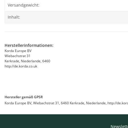
Produkteigenschaft
Wert
Versandgewicht:
Inhalt:
Herstellerinformationen:
Korda Europe BV
Wiebachstrat 31
Kerkrade, Niederlande, 6460
http://de.korda.co.uk
Hersteller gemäß GPSR
Korda Europe BV, Wiebachstrat 31, 6460 Kerkrade, Niederlande, http://de.kor
Newslett