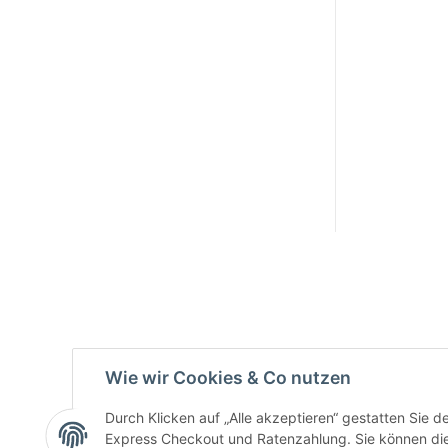
Active:
Smarty
interpreti
eren:
Key:
Wie wir Cookies & Co nutzen
Durch Klicken auf „Alle akzeptieren“ gestatten Sie 
Express Checkout und Ratenzahlung. Sie können die E