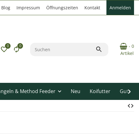
Blog
Impressum
Öffnungszeiten
Kontakt
Anmelden
0
0
- 0
Artikel
angeln & Method Feeder
Neu
Koifutter
Gutsche