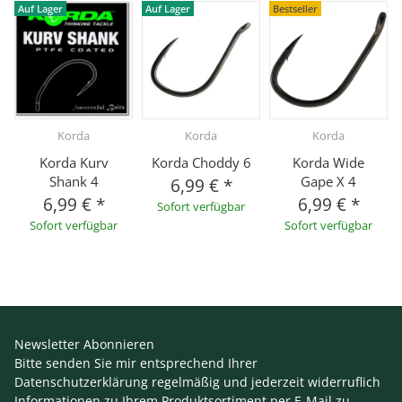
Auf Lager
Auf Lager
Bestseller
Korda
Korda
Korda
Korda Kurv
Korda Choddy 6
Korda Wide
Shank 4
Gape X 4
6,99 €
*
6,99 €
*
6,99 €
*
Sofort verfügbar
Sofort verfügbar
Sofort verfügbar
Newsletter Abonnieren
Bitte senden Sie mir entsprechend Ihrer
Datenschutzerklärung
regelmäßig und jederzeit widerruflich
Informationen zu Ihrem Produktsortiment per E-Mail zu.