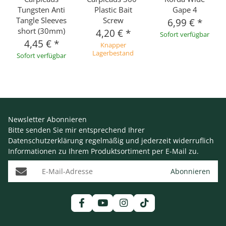
Tungsten Anti
Plastic Bait
Gape 4
Tangle Sleeves
Screw
6,99 €
*
short (30mm)
4,20 €
*
Sofort verfügbar
4,45 €
*
Knapper
Lagerbestand
Sofort verfügbar
Newsletter Abonnieren
Bitte senden Sie mir entsprechend Ihrer
Datenschutzerklärung
regelmäßig und jederzeit widerruflich
Informationen zu Ihrem Produktsortiment per E-Mail zu.
E-Mail-Adresse
Abonnieren