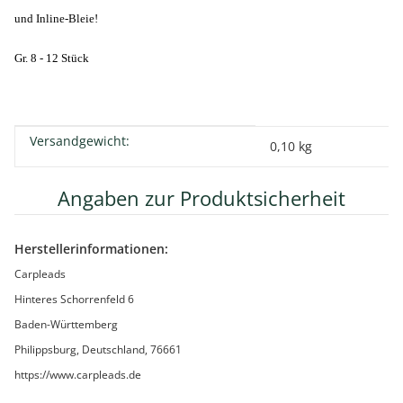
und Inline-Bleie!
Gr. 8 - 12 Stück
Versandgewicht:
Produkteigenschaft
Wert
0,10 kg
Angaben zur Produktsicherheit
Herstellerinformationen:
Carpleads
Hinteres Schorrenfeld 6
Baden-Württemberg
Philippsburg, Deutschland, 76661
https://www.carpleads.de