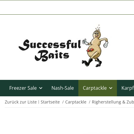
Freezer Sale
Nash-Sale
Carptackle
Karpf
Zurück zur Liste
Startseite
Carptackle
Righerstellung & Zu