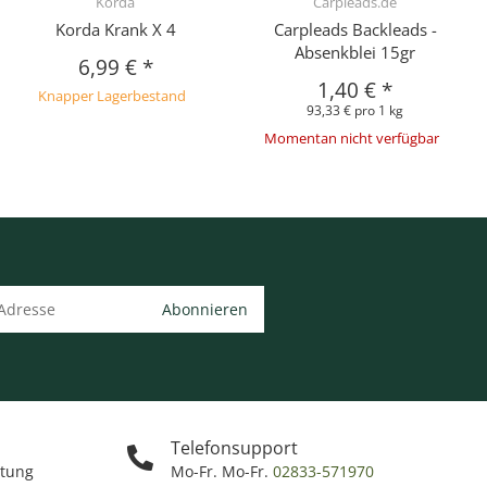
Korda
Carpleads.de
Korda Krank X 4
Carpleads Backleads -
Absenkblei 15gr
6,99 €
*
1,40 €
*
Knapper Lagerbestand
93,33 € pro 1 kg
Momentan nicht verfügbar
Abonnieren
Telefonsupport
ttung
Mo-Fr. Mo-Fr.
02833-571970