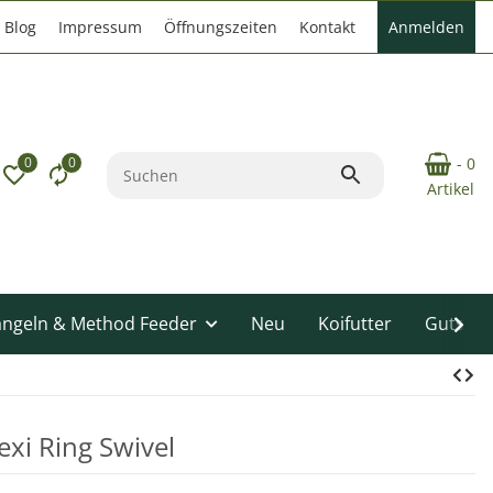
Blog
Impressum
Öffnungszeiten
Kontakt
Anmelden
0
0
- 0
Artikel
angeln & Method Feeder
Neu
Koifutter
Gutsche
exi Ring Swivel