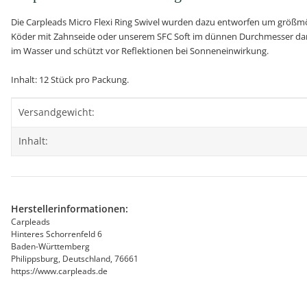
Die Carpleads Micro Flexi Ring Swivel wurden dazu entworfen um größmög
Köder mit Zahnseide oder unserem SFC Soft im dünnen Durchmesser daran 
im Wasser und schützt vor Reflektionen bei Sonneneinwirkung.
Inhalt: 12 Stück pro Packung.
Produkteigenschaft
Wert
Versandgewicht:
Inhalt:
Herstellerinformationen:
Carpleads
Hinteres Schorrenfeld 6
Baden-Württemberg
Philippsburg, Deutschland, 76661
https://www.carpleads.de