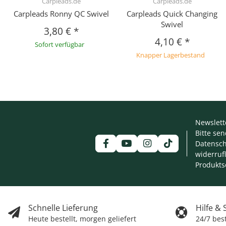
Carpleads.de
Carpleads.de
Carpleads Ronny QC Swivel
Carpleads Quick Changing
Swivel
3,80 €
*
4,10 €
*
Sofort verfügbar
Knapper Lagerbestand
Newslett
Bitte se
Datensch
widerruf
Produkts
Schnelle Lieferung
Hilfe &
Heute bestellt, morgen geliefert
24/7 bes