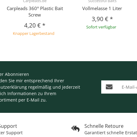
Carpleads.de
Successful Baits
Carpleads 360° Plastic Bait
Vollmelasse 1 Liter
Screw
3,90 €
*
4,20 €
*
Sofort verfügbar
Knapper Lagerbestand
er Abonnieren
nden Sie mir entsprechend Ihrer
E-Mail-Adresse
utzerklärung
regelmäßig und jederzeit
lich Informationen zu Ihrem
ortiment per E-Mail zu.
 Support
Schnelle Retoure
ter Support
Garantiert schnelle Ersta