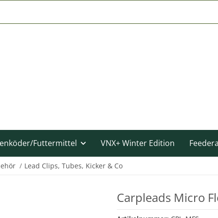
enköder/Futtermittel
VNX+ Winter Edition
Feeder
behör
Lead Clips, Tubes, Kicker & Co
Carpleads Micro Fl