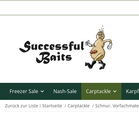
Freezer Sale
Nash-Sale
Carptackle
Karpf
Zurück zur Liste
Startseite
Carptackle
Schnur, Vorfachmate