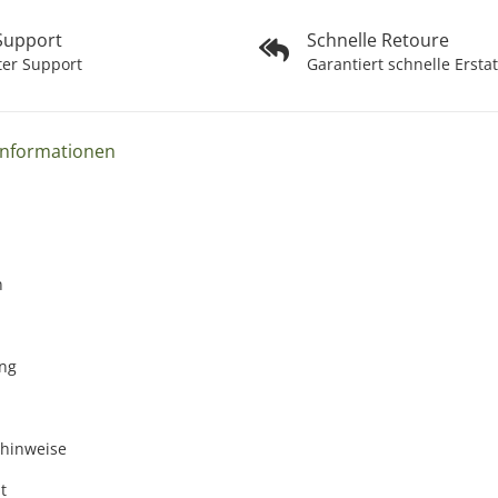
 Support
Schnelle Retoure
ter Support
Garantiert schnelle Ersta
Informationen
n
ng
zhinweise
t