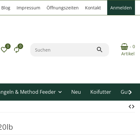
Blog
Impressum
Öffnungszeiten
Kontakt
Anmelden
0
0
- 0
Artikel
angeln & Method Feeder
Neu
Koifutter
Gutsche
20lb