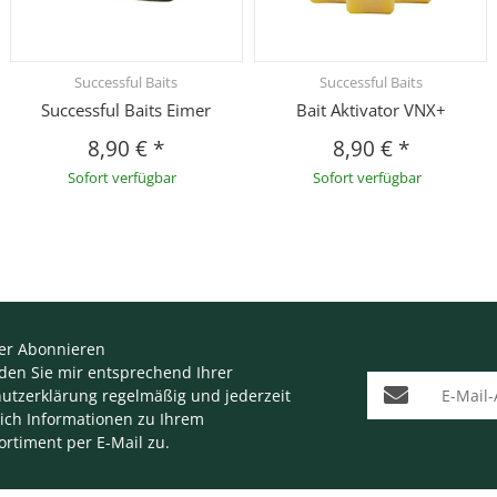
Successful Baits
Successful Baits
Successful Baits Eimer
Bait Aktivator VNX+
8,90 €
*
8,90 €
*
Sofort verfügbar
Sofort verfügbar
er Abonnieren
nden Sie mir entsprechend Ihrer
E-Mail-Adresse
utzerklärung
regelmäßig und jederzeit
lich Informationen zu Ihrem
ortiment per E-Mail zu.