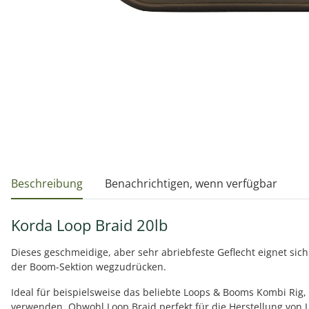
weitere Registerkarten anzeigen
Beschreibung
Benachrichtigen, wenn verfügbar
Korda Loop Braid 20lb
Dieses geschmeidige, aber sehr abriebfeste Geflecht eignet si
der Boom-Sektion wegzudrücken.
Ideal für beispielsweise das beliebte Loops & Booms Kombi Rig, 
verwenden. Obwohl Loop Braid perfekt für die Herstellung von Lo