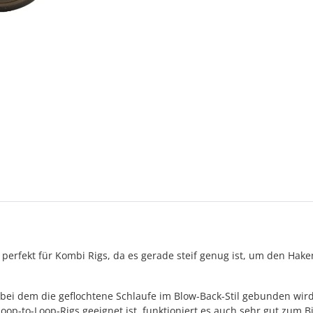
ch perfekt für Kombi Rigs, da es gerade steif genug ist, um den 
bei dem die geflochtene Schlaufe im Blow-Back-Stil gebunden wird, 
op-to-Loop-Rigs geeignet ist, funktioniert es auch sehr gut zum B