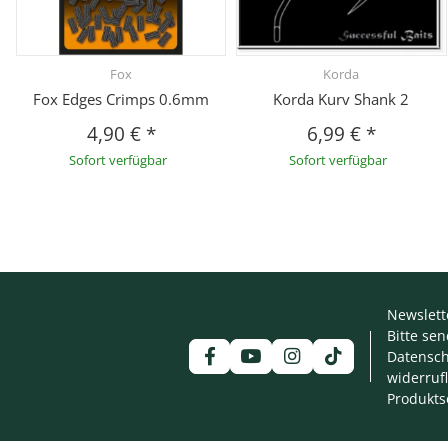
Fox
Korda
Fox Edges Crimps 0.6mm
Korda Kurv Shank 2
4,90 €
*
6,99 €
*
Sofort verfügbar
Sofort verfügbar
Newslett
Bitte se
Datensch
widerruf
Produkts