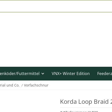
enköder/Futtermittel
VNX+ Winter Edition
Feeder
rial und Co.
Vorfachschnur
Korda Loop Braid 