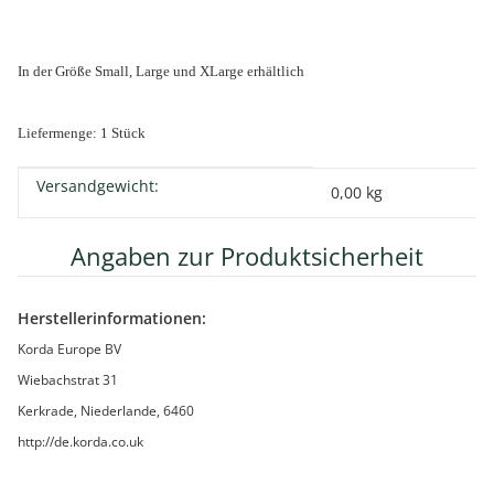
In der Größe Small, Large und XLarge erhältlich
Liefermenge: 1 Stück
Versandgewicht:
Produkteigenschaft
Wert
0,00 kg
Angaben zur Produktsicherheit
Herstellerinformationen:
Korda Europe BV
Wiebachstrat 31
Kerkrade, Niederlande, 6460
http://de.korda.co.uk