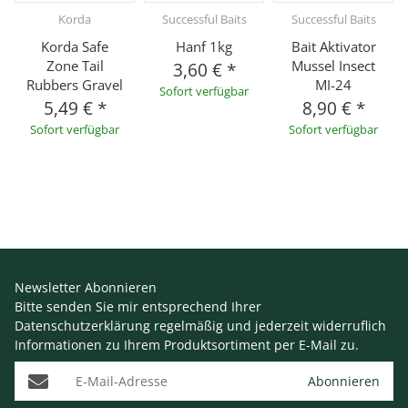
Korda
Successful Baits
Successful Baits
Korda Safe
Hanf 1kg
Bait Aktivator
Zone Tail
Mussel Insect
3,60 €
*
Rubbers Gravel
MI-24
Sofort verfügbar
5,49 €
*
8,90 €
*
Sofort verfügbar
Sofort verfügbar
Newsletter Abonnieren
Bitte senden Sie mir entsprechend Ihrer
Datenschutzerklärung
regelmäßig und jederzeit widerruflich
Informationen zu Ihrem Produktsortiment per E-Mail zu.
E-Mail-Adresse
Abonnieren