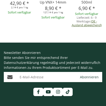
Up VNX+ 14mm
500ml
42,90 €
*
8,90 €
*
6,90 €
*
2,14 € pro 1 kg
Sofort verfügbar
127,14 € pro 1 kg
Sofort verfügbar
Sofort verfügbar
Lieferzeit:
6 - 9
Werktage
(DE -
Ausland abweichend)
Newsletter Abonnieren
Bitte senden Sie mir entsprechend Ihrer
Datenschutzerklärung
regelmäßig und jederzeit widerruflich
Informationen zu Ihrem Produktsortiment per E-Mail zu.
E-Mail-Adresse
Abonnieren