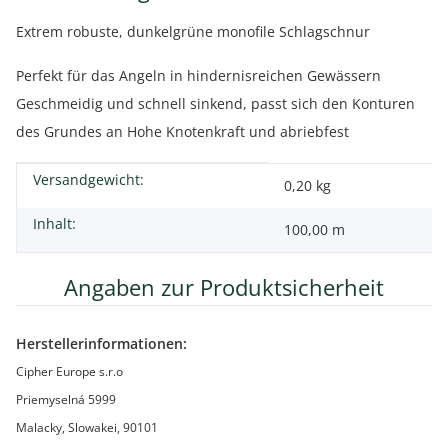
Extrem robuste, dunkelgrüne monofile Schlagschnur
Perfekt für das Angeln in hindernisreichen Gewässern
Geschmeidig und schnell sinkend, passt sich den Konturen
des Grundes an Hohe Knotenkraft und abriebfest
Versandgewicht:
Produkteigenschaft
Wert
0,20 kg
Inhalt:
100,00 m
Angaben zur Produktsicherheit
Herstellerinformationen:
Cipher Europe s.r.o
Priemyselná 5999
Malacky, Slowakei, 90101