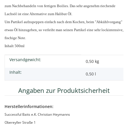
zum Nachbehandeln von fertigen Boilies. Das sehr angenehm riechende
Lachsöl ist eine Alternative zum Halibut Öl.
Um Partikel aufzupeppen einfach nach dem Kochen, beim "Abkühlvorgang"
etwas Öl hinzugeben, so verleiht man seinen Partikel eine sehr lockintensive,
fischige Note.
Inhalt 500ml
Versandgewicht:
Produkteigenschaft
Wert
0,50 kg
Inhalt:
0,50 l
Angaben zur Produktsicherheit
Herstellerinformationen:
Successful Baits e.K. Christian Heymanns
Obereyller Straße 1