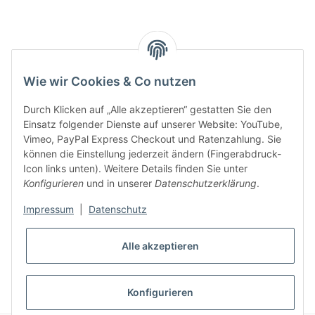
Key:
Wie wir Cookies & Co nutzen
Durch Klicken auf „Alle akzeptieren“ gestatten Sie den
Einsatz folgender Dienste auf unserer Website: YouTube,
Vimeo, PayPal Express Checkout und Ratenzahlung. Sie
können die Einstellung jederzeit ändern (Fingerabdruck-
Gesetzliche Informationen
Icon links unten). Weitere Details finden Sie unter
Konfigurieren
und in unserer
Datenschutzerklärung
.
Impressum
|
Datenschutz
Alle akzeptieren
* Alle Preise inkl. gesetzlicher USt., zzgl.
Versand
VERTRAG WIDERRUFEN
Konfigurieren