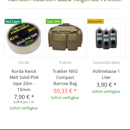
Auf Lager
Sale 30%
Bestseller
Korda
Trakker
Successful Baits
Korda Kwick
Trakker NXG
Vollmelasse 1
Melt Solid PVA
Compact
Liter
tape 20m -
Barrow Bag
3,90 €
*
10mm
50,33 €
*
Sofort verfügbar
7,90 €
*
Sofort verfügbar
0,39 € pro 1 m
Sofort verfügbar