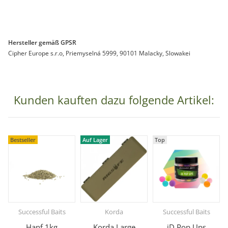
Hersteller gemäß GPSR
Cipher Europe s.r.o, Priemyselná 5999, 90101 Malacky, Slowakei
Kunden kauften dazu folgende Artikel:
Bestseller
Auf Lager
Top
Successful Baits
Korda
Successful Baits
Hanf 1kg
Korda Large
iD Pop Ups