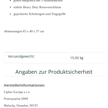
goßes Hauptfach mit 5 Aussentaschen
stabile Heavy Duty Reissverschlüsse
gepolsterte Schultergurt und Tragegriffe
Abmessungen 65 x 40 x 37 cm
Versandgewicht:
Produkteigenschaft
Wert
15,00 kg
Angaben zur Produktsicherheit
Herstellerinformationen:
Cipher Europe s.r.o
Priemyselná 5999
Malacky, Slowakei, 90101