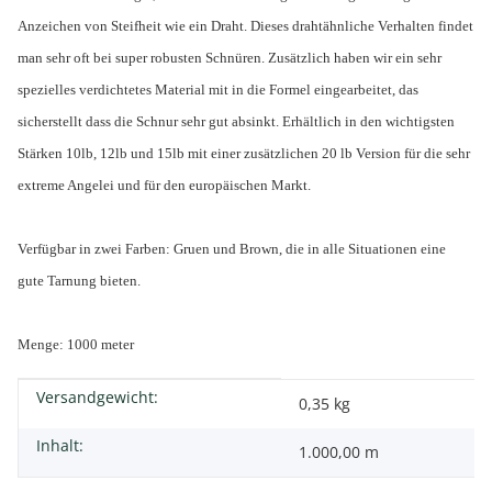
Anzeichen von Steifheit wie ein Draht. Dieses drahtähnliche Verhalten findet
man sehr oft bei super robusten Schnüren. Zusätzlich haben wir ein sehr
spezielles verdichtetes Material mit in die Formel eingearbeitet, das
sicherstellt dass die Schnur sehr gut absinkt. Erhältlich in den wichtigsten
Stärken 10lb, 12lb und 15lb mit einer zusätzlichen 20 lb Version für die sehr
extreme Angelei und für den europäischen Markt.
Verfügbar in zwei Farben: Gruen und Brown, die in alle Situationen eine
gute Tarnung bieten.
Menge: 1000 meter
Versandgewicht:
Produkteigenschaft
Wert
0,35 kg
Inhalt:
1.000,00 m