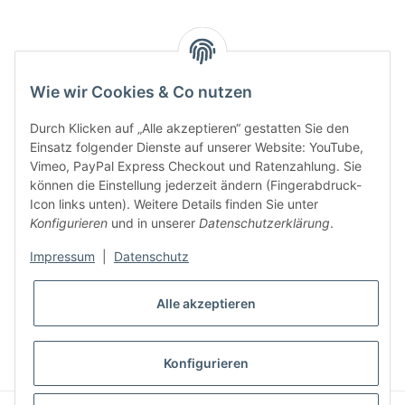
Key:
Wie wir Cookies & Co nutzen
Durch Klicken auf „Alle akzeptieren“ gestatten Sie den
Einsatz folgender Dienste auf unserer Website: YouTube,
Vimeo, PayPal Express Checkout und Ratenzahlung. Sie
können die Einstellung jederzeit ändern (Fingerabdruck-
Gesetzliche Informationen
Icon links unten). Weitere Details finden Sie unter
Konfigurieren
und in unserer
Datenschutzerklärung
.
Impressum
|
Datenschutz
Alle akzeptieren
* Alle Preise inkl. gesetzlicher USt., zzgl.
Versand
VERTRAG WIDERRUFEN
Konfigurieren