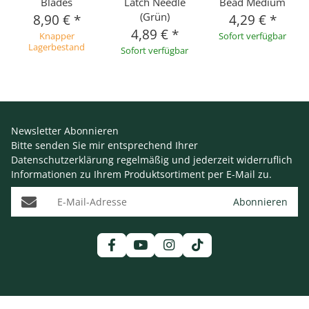
Blades
Latch Needle
Bead Medium
(Grün)
8,90 €
*
4,29 €
*
4,89 €
*
Knapper
Sofort verfügbar
Lagerbestand
Sofort verfügbar
Newsletter Abonnieren
Bitte senden Sie mir entsprechend Ihrer
Datenschutzerklärung
regelmäßig und jederzeit widerruflich
Informationen zu Ihrem Produktsortiment per E-Mail zu.
E-Mail-Adresse
Abonnieren