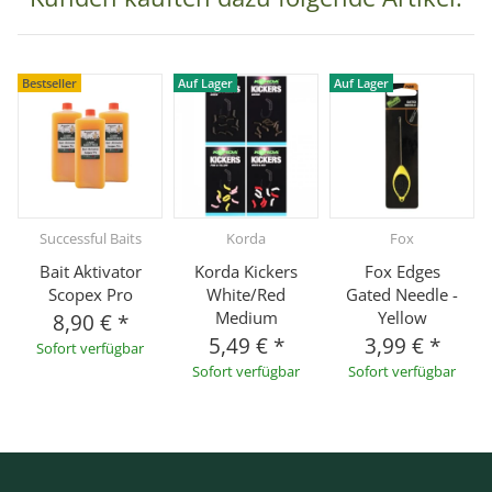
Bestseller
Auf Lager
Auf Lager
Successful Baits
Korda
Fox
Bait Aktivator
Korda Kickers
Fox Edges
Scopex Pro
White/Red
Gated Needle -
Medium
Yellow
8,90 €
*
5,49 €
*
3,99 €
*
Sofort verfügbar
Sofort verfügbar
Sofort verfügbar