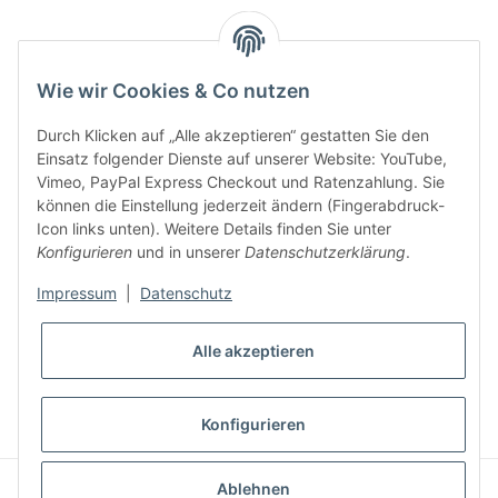
Key:
Wie wir Cookies & Co nutzen
Durch Klicken auf „Alle akzeptieren“ gestatten Sie den
Einsatz folgender Dienste auf unserer Website: YouTube,
Vimeo, PayPal Express Checkout und Ratenzahlung. Sie
können die Einstellung jederzeit ändern (Fingerabdruck-
Gesetzliche Informationen
Icon links unten). Weitere Details finden Sie unter
Konfigurieren
und in unserer
Datenschutzerklärung
.
Impressum
|
Datenschutz
Alle akzeptieren
* Alle Preise inkl. gesetzlicher USt., zzgl.
Versand
VERTRAG WIDERRUFEN
Konfigurieren
CLEARIX JTL-Shop Template
Ablehnen