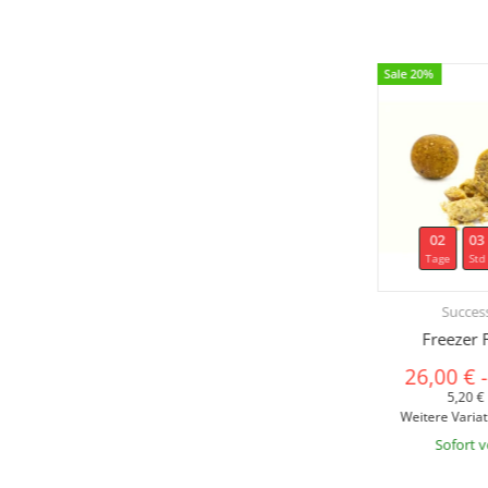
Sale 20%
02
03
Tage
Std
Success
Freezer 
26,00 €
5,20 €
Weitere Variat
Sofort 