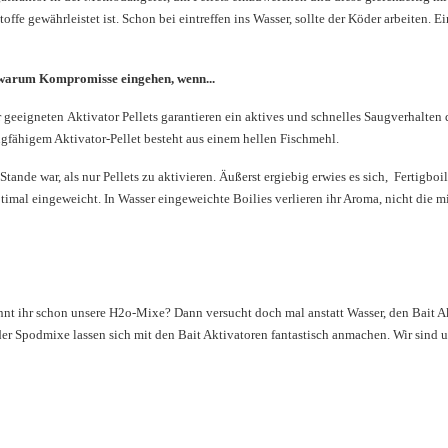
fe gewährleistet ist. Schon bei eintreffen ins Wasser, sollte der Köder arbeiten. E
er warum Kompromisse eingehen, wenn...
 geeigneten Aktivator Pellets garantieren ein aktives und schnelles Saugverhalten 
ugfähigem Aktivator-Pellet besteht aus einem hellen Fischmehl.
tande war, als nur Pellets zu aktivieren. Äußerst ergiebig erwies es sich, Fertigboi
imal eingeweicht. In Wasser eingeweichte Boilies verlieren ihr Aroma, nicht die mi
ennt ihr schon unsere H2o-Mixe? Dann versucht doch mal anstatt Wasser, den Bait 
 oder Spodmixe lassen sich mit den Bait Aktivatoren fantastisch anmachen. Wir sind 