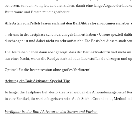
benetzen, sondern komplett zu durchziehen, damit eine lange Abgabe der Lockstof
Buttersäure und Betain mit eingearbeitet.
Alle Arten von Pellets lassen sich mit den Bait Aktivatoren optimieren...ab
...wir uns in der Testphase schon darum gekümmert haben - Unsere speziell dafür
durchzogen ist und dabei nicht zu sehr aufweicht. Die Basis bei diesem stark sa
Die Testreihen haben dann aber gezeigt, dass der Bait Aktivator zu viel mehr im S
nur einer Nacht, waren die Readys stark mit den Lockstoffen durchzogen und opt
Optimal für die Instantsession ohne großes Vorfüttern!
Achtung ein Bait Aktivator Special Tip:
Je länger die Testphase lief, desto kreativer wurden die Anwendungsgebiete! K
in eure Partikel, ihr werdet begeistert sein. Auch Stick-, Groundbait-, Method-
Verfügbar ist der Bait Aktivator in den Sorten und Farben