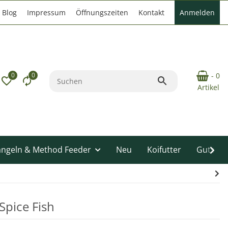
Blog
Impressum
Öffnungszeiten
Kontakt
Anmelden
0
0
- 0
Artikel
angeln & Method Feeder
Neu
Koifutter
Gutsche
Spice Fish