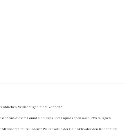
zwei üblichen Verdächtigen nicht können?
iesen! Aus diesem Grund sind Dips und Liquids eben auch PVA tauglich.
 Attraktoren "aufzuladen"! Weiter sollte der Bait Aktivator den Köder nicht