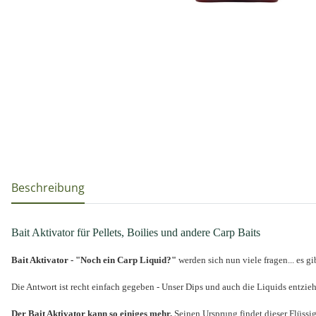
weitere Registerkarten anzeigen
Beschreibung
Bait Aktivator für Pellets, Boilies und andere Carp Baits
Bait Aktivator - "Noch ein Carp Liquid?"
werden sich nun viele fragen... es g
Die Antwort ist recht einfach gegeben - Unser Dips und auch die Liquids entzi
Der Bait Aktivator kann so einiges mehr.
Seinen Ursprung findet dieser Flüssig