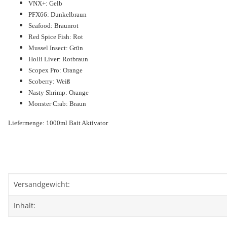
VNX+: Gelb
PFX66: Dunkelbraun
Seafood: Braunrot
Red Spice Fish: Rot
Mussel Insect: Grün
Holli Liver: Rotbraun
Scopex Pro: Orange
Scoberry: Weiß
Nasty Shrimp: Orange
Monster Crab: Braun
Liefermenge: 1000ml Bait Aktivator
Produkteigenschaft
Wert
Versandgewicht:
Inhalt: