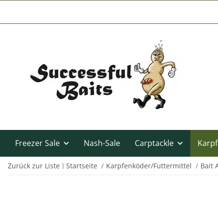
Freezer Sale
Nash-Sale
Carptackle
Karpf
Zurück zur Liste
Startseite
Karpfenköder/Futtermittel
Bait 