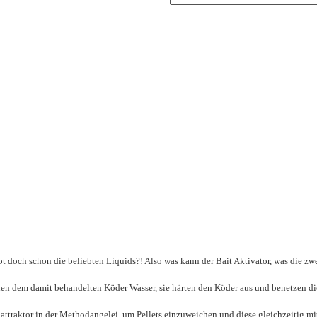
ibt doch schon die beliebten Liquids?! Also was kann der Bait Aktivator, was die 
ehen dem damit behandelten Köder Wasser, sie härten den Köder aus und benetzen d
attraktor in der Methodangelei, um Pellets einzuweichen und diese gleichzeitig mit