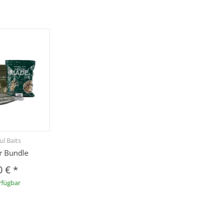
ul Baits
r Bundle
0 €
*
rfügbar