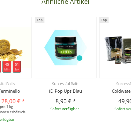
Ähnliche Artikel
Top
Top
45
50
Min
Sek
ful Baits
Successful Baits
Successf
Ferminello
iD Pop Ups Blau
Coldwate
-
28,00 €
*
8,90 €
*
49,9
 pro 1 kg
Sofort verfügbar
Sofort ve
ionen erhältlich.
verfügbar