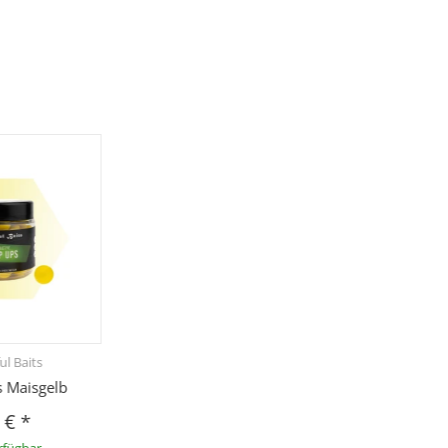
ul Baits
s Maisgelb
0 €
*