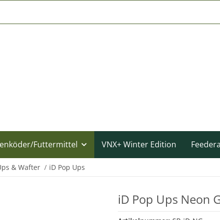
enköder/Futtermittel
VNX+ Winter Edition
Feeder
Ups & Wafter
iD Pop Ups
iD Pop Ups Neon 