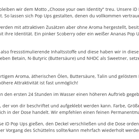
ch bleiben wir dem Motto „Choose your own Identity" treu. Unsere
 So lassen sich Pop Ups gestalten, denen du vollkommen vertraue
s werden mit attraktiven Zusätzen aber ohne Aroma hergestellt, b
 ihre Identität. Ein pinker Scoberry oder ein weißer Ananas Pop U
also fressstimulierende Inhaltsstoffe und diese haben wir in dies
ben Betain, N-Butyric (Buttersäure) und NHDC als Sweetner, setz
rtigem Aroma, ätherischen Ölen, Buttersäure, Talin und gelöste
re Attraktivität ist fast unmöglich!
n den ersten 24 Stunden im Wasser einen höheren Auftrieb gegeb
, der von dir beschriftet und aufgeklebt werden kann. Farbe, Größ
sich in der Dose handelt. Wir empfehlen einen feinen Permanentma
iD Pop Ups gießen, den Deckel verschließen und die Dose ordentlic
der Vorgang des Schüttelns sollte/kann mehrfach wiederholt werde