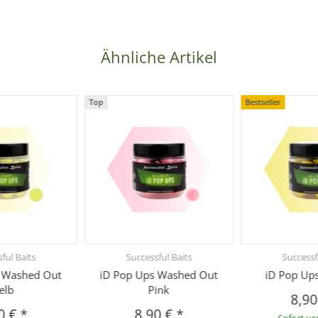
Ähnliche Artikel
Top
Bestseller
ful Baits
Successful Baits
Successf
 Washed Out
iD Pop Ups Washed Out
iD Pop Up
elb
Pink
8,9
0 €
*
8,90 €
*