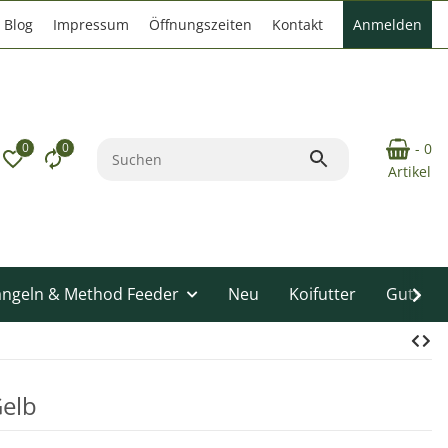
Blog
Impressum
Öffnungszeiten
Kontakt
Anmelden
0
0
- 0
Artikel
angeln & Method Feeder
Neu
Koifutter
Gutsche
Gelb