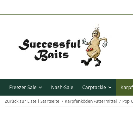
Freezer Sale
Nash-Sale
Carptackle
Karpf
Zurück zur Liste
Startseite
Karpfenköder/Futtermittel
Pop 