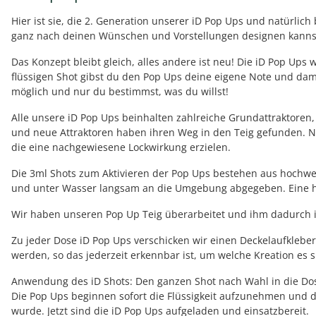
Hier ist sie, die 2. Generation unserer iD Pop Ups und natürli
ganz nach deinen Wünschen und Vorstellungen designen kannst.
Das Konzept bleibt gleich, alles andere ist neu! Die iD Pop Up
flüssigen Shot gibst du den Pop Ups deine eigene Note und damit
möglich und nur du bestimmst, was du willst!
Alle unsere iD Pop Ups beinhalten zahlreiche Grundattraktoren, 
und neue Attraktoren haben ihren Weg in den Teig gefunden. Ne
die eine nachgewiesene Lockwirkung erzielen.
Die 3ml Shots zum Aktivieren der Pop Ups bestehen aus hochwe
und unter Wasser langsam an die Umgebung abgegeben. Eine höhe
Wir haben unseren Pop Up Teig überarbeitet und ihm dadurch i
Zu jeder Dose iD Pop Ups verschicken wir einen Deckelaufkleber
werden, so das jederzeit erkennbar ist, um welche Kreation es 
Anwendung des iD Shots: Den ganzen Shot nach Wahl in die Dose 
Die Pop Ups beginnen sofort die Flüssigkeit aufzunehmen und 
wurde. Jetzt sind die iD Pop Ups aufgeladen und einsatzbereit.