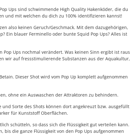
 iD Pop Ups sind schwimmende High Quality Hakenköder, die du
n und mit welchen du dich zu 100% identifizieren kannst!
esitzen also keinen Geruch/Geschmack. Mit dem dazugehörigen,
p? Ein blauer Ferminello oder bunte Squid Pop Ups? Alles ist
en Pop Ups nochmal verändert. Was keinen Sinn ergibt ist raus
en wir auf fressstimulierende Substanzen aus der Aquakultur,
m Betain. Dieser Shot wird vom Pop Up komplett aufgenommen
en, ohne ein Auswaschen der Attraktoren zu behindern.
e und Sorte des Shots können dort angekreuzt bzw. ausgefüllt
rker für Kunststoff Oberflächen.
h schütteln, so dass sich die Flüssigkeit gut verteilen kann.
n, bis die ganze Flüssigkeit von den Pop Ups aufgenommen