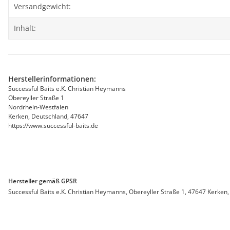
Produkteigenschaft
Wert
Versandgewicht:
Inhalt:
Herstellerinformationen:
Successful Baits e.K. Christian Heymanns
Obereyller Straße 1
Nordrhein-Westfalen
Kerken, Deutschland, 47647
https://www.successful-baits.de
Hersteller gemäß GPSR
Successful Baits e.K. Christian Heymanns, Obereyller Straße 1, 47647 Kerken,