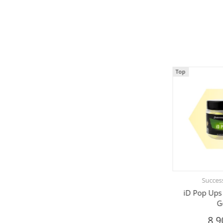
Top
Success
iD Pop Ups
G
8,9