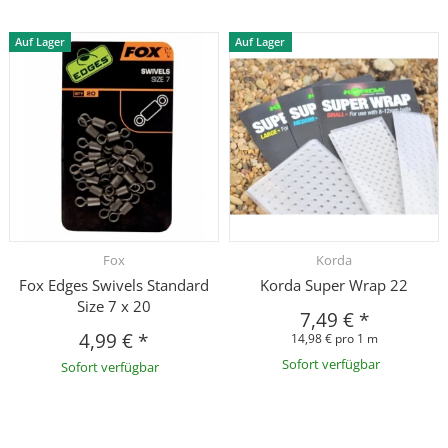
Auf Lager
Auf Lager
Fox
Korda
Fox Edges Swivels Standard
Korda Super Wrap 22
Size 7 x 20
7,49 €
*
4,99 €
*
14,98 € pro 1 m
Sofort verfügbar
Sofort verfügbar