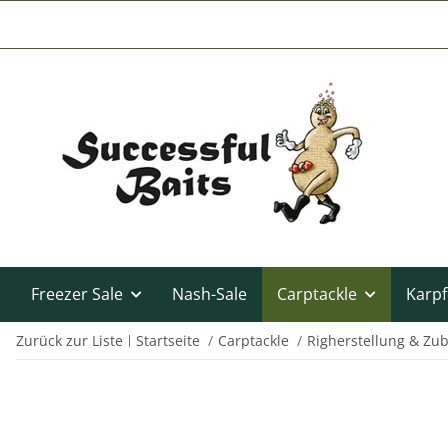
Freezer Sale
Nash-Sale
Carptackle
Karpf
Zurück zur Liste
Startseite
Carptackle
Righerstellung & Zu