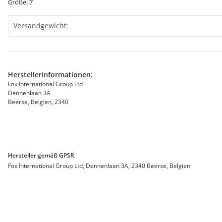
Größe: 7
Produkteigenschaft
Wert
Versandgewicht:
Herstellerinformationen:
Fox International Group Ltd
Dennenlaan 3A
Beerse, Belgien, 2340
Hersteller gemäß GPSR
Fox International Group Ltd, Dennenlaan 3A, 2340 Beerse, Belgien