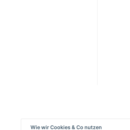
Info:
Active:
Smarty
interpreti
eren:
Key:
Wie wir Cookies & Co nutzen