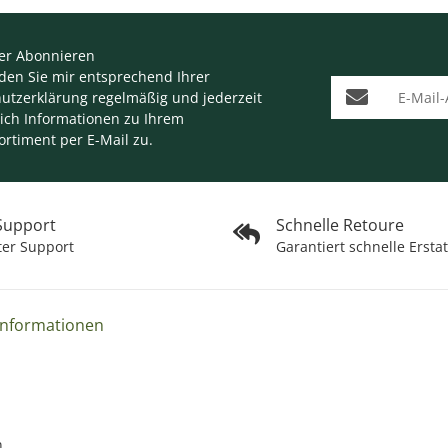
er Abonnieren
nden Sie mir entsprechend Ihrer
E-Mail-Adresse
utzerklärung
regelmäßig und jederzeit
lich Informationen zu Ihrem
ortiment per E-Mail zu.
 Support
Schnelle Retoure
ter Support
Garantiert schnelle Ersta
Informationen
n