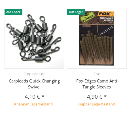
Auf Lager
Auf Lager
Carpleads.de
Fox
Carpleads Quick Changing
Fox Edges Camo Anti
Swivel
Tangle Sleeves
4,10 €
*
4,90 €
*
Knapper Lagerbestand
Knapper Lagerbestand