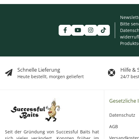
Newslett
Bitte se
Datensch
widerruf
Produkts
Schnelle Lieferung
Hilfe &
Heute bestellt, morgen geliefert
24/7 bes
Gesetzliche 
Datenschutz
AGB
Seit der Gründung von Successful Baits hat
Versandkoste
sich vieles verändert. Konnten früher im