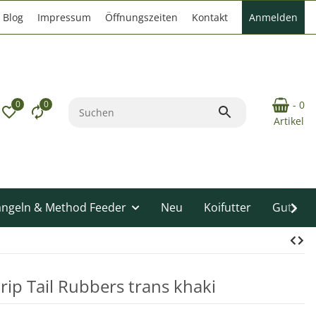
Blog
Impressum
Öffnungszeiten
Kontakt
Anmelden
0
0
- 0
Artikel
angeln & Method Feeder
Neu
Koifutter
Gutsche
ip Tail Rubbers trans khaki